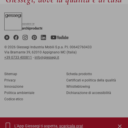
© 2026 Giessegi Industria Mobili S.p.a. P.I. 00642760433
Via Bramante 39, 62010 Appignano MC (Italia)
+39 0733 400811
-
info@giessegi.it
Sitemap
Scheda prodotto
Privacy
Certificati e politica della qualità
Innovazione
Whistleblowing
Politica ambientale
Dichiarazione di accessibilità
Codice etico
L'App Giessegi ti aspetta,
scaricala ora!
IT
EN
FR
RU