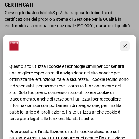
CERTIFICATI
Giessegi Industria Mobili S.p.A. ha raggiunto l’obiettivo di
certificazione del proprio Sistema di Gestione per la Qualità in
conformità alla norma internazionale ISO 9001, garante di qualità.
Giessegi Industria Mobili S.p.A. ha dimostrato quindi la propria
capacità di sviluppare i processi necessari ad ottenere risultati in
accordo con i requisiti del Cliente e con le politiche aziendali, quindi
di mettere in atto azioni per il miglioramento continuo dei processi
che danno garanzia di costanza nelle modalità di produzione e nella
Questo sito utilizza i cookie e tecnologie simili per consentirti
qualità dei prodotti o servizi forniti.
una migliore esperienza di navigazione nel sito nonché per
ottimizzarne le funzionalità e la sicurezza. I cookie tecnici sono
Le produzioni Giessegi sono inoltre garantite dalla certificazione
indispensabili per permettere il corretto funzionamento del
“Pannello ecologico”.
sito. Solo tuo previo consenso il sito utilizzerà cookie di
tracciamento, anche di terze parti, utilizzati per raccogliere
informazioni sui comportamenti di navigazione, per finalità
SCARICA LA POLITICA DELLA QUALITÀ
pubblicitarie e di profilazione. Il sito utilizza anche cookie di
terze parti legati alle funzionalità statistiche.
Puoi accettare l’installazione di tutti i cookie cliccando sul
pulsante
ACCETTA TUTTI
, oppure puoi gestire l’installazione