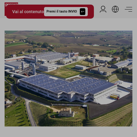
Vai al contenuto
Area Riservata
Premi il tasto INVIO
Giessegi.it