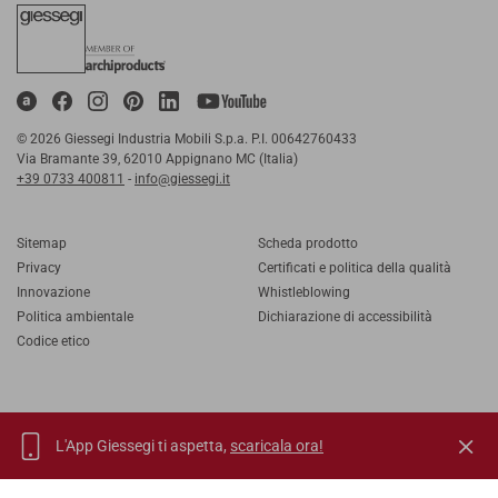
© 2026 Giessegi Industria Mobili S.p.a. P.I. 00642760433
Via Bramante 39, 62010 Appignano MC (Italia)
+39 0733 400811
-
info@giessegi.it
Sitemap
Scheda prodotto
Privacy
Certificati e politica della qualità
Innovazione
Whistleblowing
Politica ambientale
Dichiarazione di accessibilità
Codice etico
L'App Giessegi ti aspetta,
scaricala ora!
IT
EN
FR
RU