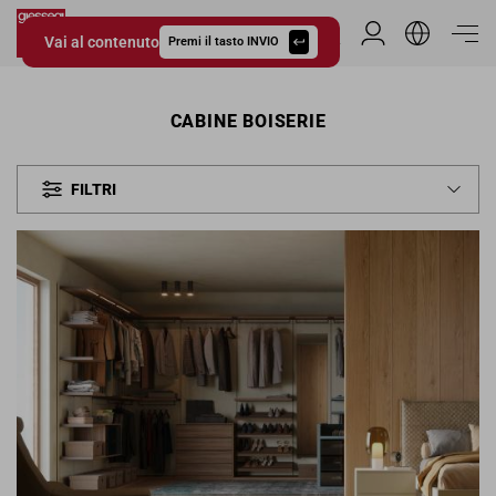
Vai al contenuto
Area Riservata
Premi il tasto INVIO
Giessegi.it
CABINE BOISERIE
FILTRI