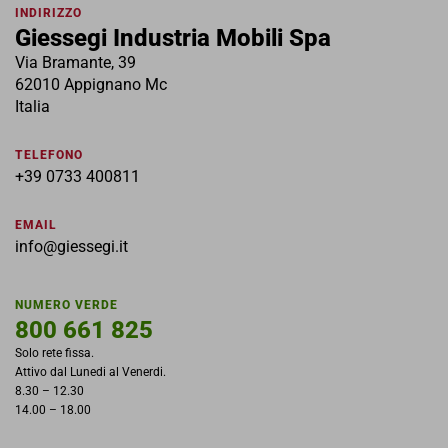
Contatti
INDIRIZZO
Giessegi Industria Mobili Spa
Via Bramante, 39
62010 Appignano Mc
Italia
TELEFONO
+39 0733 400811
EMAIL
info@giessegi.it
NUMERO VERDE
800 661 825
Solo rete fissa.
Attivo dal Lunedi al Venerdi.
8.30 – 12.30
14.00 – 18.00