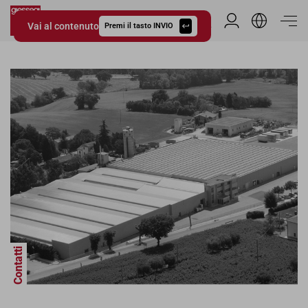
Vai al contenuto
Area Riservata
Premi il tasto INVIO
Giessegi.it
Contatti