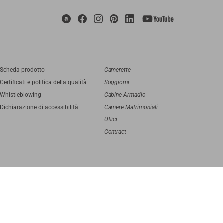
Scheda prodotto
Camerette
Certificati e politica della qualità
Soggiorni
Whistleblowing
Cabine Armadio
Dichiarazione di accessibilità
Camere Matrimoniali
Uffici
Contract
digital agency
Greenbubble