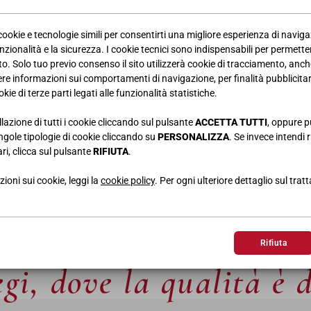
 cookie e tecnologie simili per consentirti una migliore esperienza di navig
nzionalità e la sicurezza. I cookie tecnici sono indispensabili per permetter
. Solo tuo previo consenso il sito utilizzerà cookie di tracciamento, anche
iere informazioni sui comportamenti di navigazione, per finalità pubblicitarie
kie di terze parti legati alle funzionalità statistiche.
CONTRACT
llazione di tutti i cookie cliccando sul pulsante
ACCETTA TUTTI
, oppure p
singole tipologie di cookie cliccando su
PERSONALIZZA
. Se invece intendi r
ri, clicca sul pulsante
RIFIUTA
.
ioni sui cookie, leggi la
cookie policy
. Per ogni ulteriore dettaglio sul trat
Rifiuta
gi, dove la qualità è 