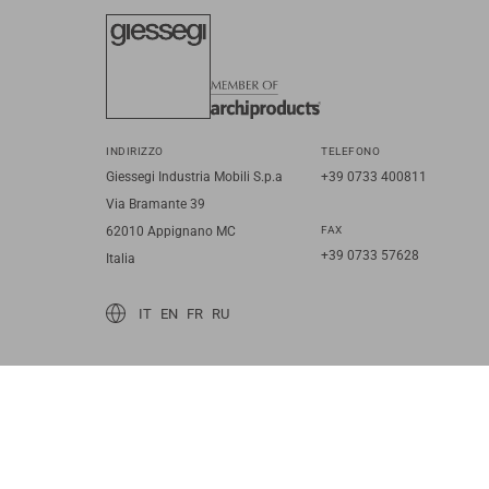
INDIRIZZO
TELEFONO
Giessegi Industria Mobili S.p.a
+39 0733 400811
Via Bramante 39
62010 Appignano MC
FAX
+39 0733 57628
Italia
IT
EN
FR
RU
© 2026 Giessegi Industria Mobili S.p.a. P.I. 00642760433