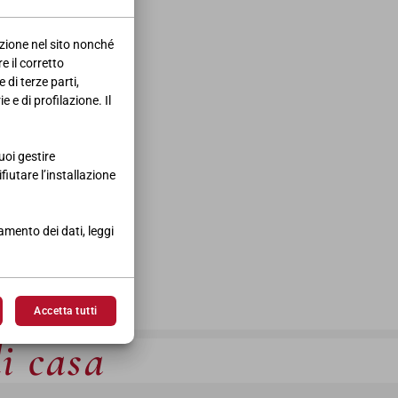
azione nel sito nonché
e il corretto
 di terze parti,
 e di profilazione. Il
REALIZZAZIONI
uoi gestire
ifiutare l’installazione
tamento dei dati, leggi
Accetta tutti
di casa