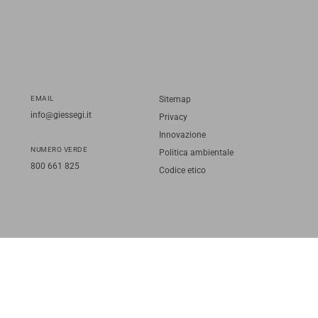
EMAIL
Sitemap
info@giessegi.it
Privacy
Innovazione
NUMERO VERDE
Politica ambientale
800 661 825
Codice etico
TORNA SU