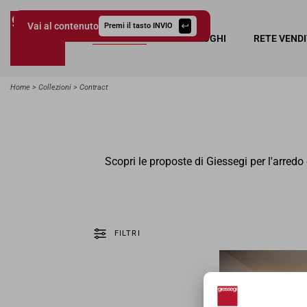
Vai al contenuto
Premi il tasto INVIO
COLLEZIONI
CATALOGHI
RETE VEND
Giessegi.it
Home
Collezioni
Contract
Scopri le proposte di Giessegi per l'arredo 
FILTRI