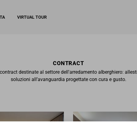
ITA
VIRTUAL TOUR
CONTRACT
contract destinate al settore dell'arredamento alberghiero: allest
soluzioni all’avanguardia progettate con cura e gusto.