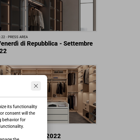
.22 -
PRESS AREA
 Venerdì di Repubblica - Settembre
22
ze its functionality
ior consent will the
g behavior for
functionality.
.22 -
PRESS AREA
bero - Settembre 2022
manage the