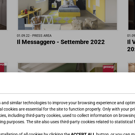
01.09.22 -
PRESS AREA
01.09
Il Messaggero - Settembre 2022
Il
20
s and similar technologies to improve your browsing experience and optimi
l cookies are essential for the site to function properly. Only with your pr
kies, including third-party cookies, used to collect information on browsin
ing purposes. The site also uses third-party cookies related to statistical 
01.09.22 -
PRESS AREA
01.09
La Verità - Settembre 2022
Li
tallation of all cookies by clicking the
ACCEPT ALL
button, or you can 