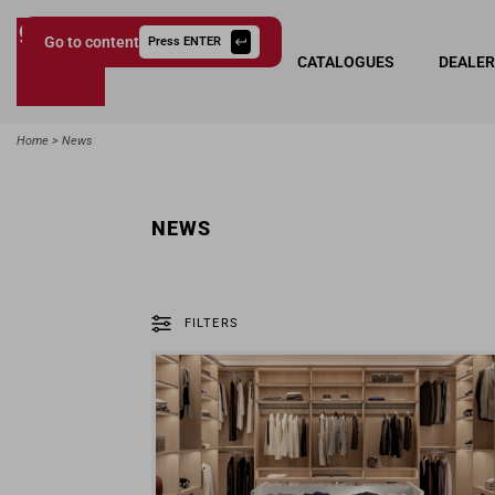
Go to content
Press ENTER
COLLECTIONS
CATALOGUES
DEALE
Giessegi.it
Home
News
NEWS
FILTERS