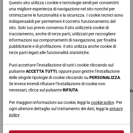
Questo sito utilizza i cookie e tecnologie simili per consentirti
una migliore esperienza di navigazione nel sito nonché per
ottimizzarne le funzionalità e la sicurezza. I cookie tecnici sono
indispensabili per permettere il corretto funzionamento del
sito. Solo tuo previo consenso il sito utilizzerà cookie di
tracciamento, anche di terze parti, utilizzati per raccogliere
informazioni sui comportamenti di navigazione, per finalità
pubblicitarie e di profilazione. Il sito utilizza anche cookie di
terze parti legati alle funzionalità statistiche.
Puoi accettare l’installazione di tutti i cookie cliccando sul
pulsante
ACCETTA TUTTI
, oppure puoi gestire l’installazione
delle singole tipologie di cookie cliccando su
PERSONALIZZA
.
Se invece intendi rifiutare l’installazione di cookie non
necessari, clicca sul pulsante
RIFIUTA
.
MULTIPRESA DA INCASSO CON 4 SCHUKO + 1 USB 5V (2 PORTE A+C) + 2 RJ 
L.33,5 • P.6,6 • H.5,7 cm
Per maggiori informazioni sui cookie, leggi la
cookie policy
. Per
ogni ulteriore dettaglio sul trattamento dei dati, leggi la
privacy
policy
.
TI POTREBBERO INTERESSARE