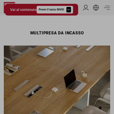
Vai al contenuto
Area Riservata
Premi il tasto INVIO
Giessegi.it
MULTIPRESA DA INCASSO