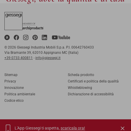
© 2026 Giessegi Industria Mobili S.p.a. P.I. 00642760433
Via Bramante 39, 62010 Appignano MC (Italia)
+39 0733 400811
-
info@giessegi.it
Sitemap
Scheda prodotto
Privacy
Certificati e politica della qualità
Innovazione
Whistleblowing
Politica ambientale
Dichiarazione di accessibilità
Codice etico
L'App Giessegi ti aspetta,
scaricala ora!
IT
EN
FR
RU