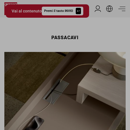
Vai al contenuto
Area Riservata
Premi il tasto INVIO
Giessegi.it
PASSACAVI