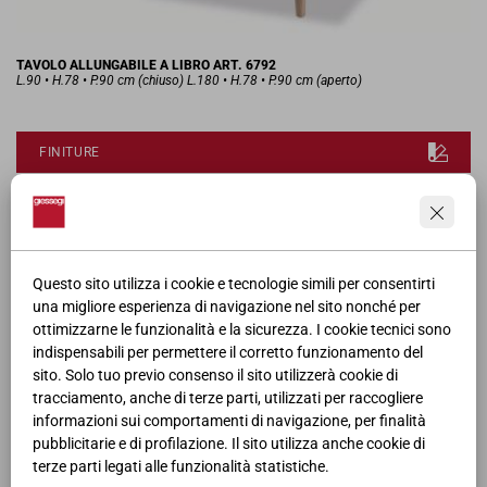
TAVOLO ALLUNGABILE A LIBRO ART. 6792
L.90 • H.78 • P.90 cm (chiuso) L.180 • H.78 • P.90 cm (aperto)
FINITURE
RICHIEDI MODELLO 3D
SCHEDA PRODOTTO
Questo sito utilizza i cookie e tecnologie simili per consentirti
una migliore esperienza di navigazione nel sito nonché per
ottimizzarne le funzionalità e la sicurezza. I cookie tecnici sono
CATALOGO
indispensabili per permettere il corretto funzionamento del
sito. Solo tuo previo consenso il sito utilizzerà cookie di
tracciamento, anche di terze parti, utilizzati per raccogliere
informazioni sui comportamenti di navigazione, per finalità
pubblicitarie e di profilazione. Il sito utilizza anche cookie di
terze parti legati alle funzionalità statistiche.