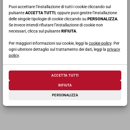
Puoi accettare l’installazione di tutti i cookie cliccando sul
pulsante
ACCETTA TUTTI
, oppure puoi gestire l’installazione
TI POTREBBERO INTERESSARE
delle singole tipologie di cookie cliccando su
PERSONALIZZA
.
Se invece intendi rifiutare l’installazione di cookie non
necessari, clicca sul pulsante
RIFIUTA
.
Per maggiori informazioni sui cookie, leggi la
cookie policy
. Per
ogni ulteriore dettaglio sul trattamento dei dati, leggi la
privacy
policy
.
TV
| 8055
TV
| 7881
ACCETTA TUTTI
RIFIUTA
PERSONALIZZA