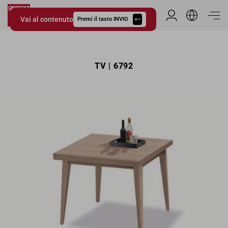
Vai al contenuto
Area Riservata
Premi il tasto INVIO
Giessegi.it
TV | 6792