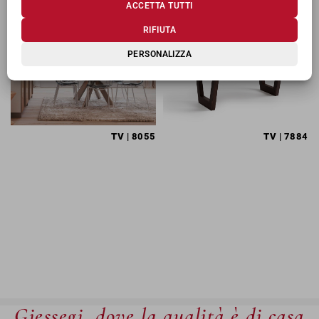
ACCETTA TUTTI
RIFIUTA
PERSONALIZZA
TV
| 8055
TV
| 7884
Giessegi, dove la qualità è di casa