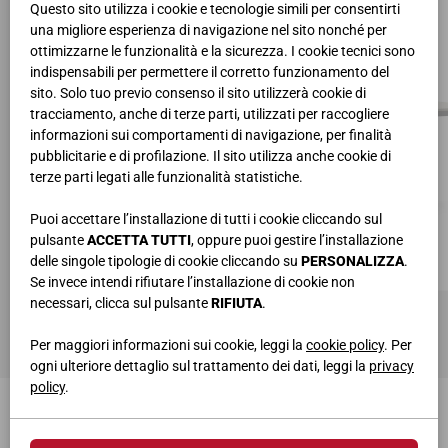
Questo sito utilizza i cookie e tecnologie simili per consentirti
una migliore esperienza di navigazione nel sito nonché per
ottimizzarne le funzionalità e la sicurezza. I cookie tecnici sono
indispensabili per permettere il corretto funzionamento del
sito. Solo tuo previo consenso il sito utilizzerà cookie di
tracciamento, anche di terze parti, utilizzati per raccogliere
informazioni sui comportamenti di navigazione, per finalità
pubblicitarie e di profilazione. Il sito utilizza anche cookie di
terze parti legati alle funzionalità statistiche.
Puoi accettare l’installazione di tutti i cookie cliccando sul
pulsante
ACCETTA TUTTI
, oppure puoi gestire l’installazione
delle singole tipologie di cookie cliccando su
PERSONALIZZA
.
Se invece intendi rifiutare l’installazione di cookie non
necessari, clicca sul pulsante
RIFIUTA
.
TAVOLO ALLUNGABILE EXTRA ART. 8192
L.140 • H.77 • P.90 cm (chiuso) L.185/230/275 • H.77 • P.90 cm (aperto)
Per maggiori informazioni sui cookie, leggi la
cookie policy
. Per
ogni ulteriore dettaglio sul trattamento dei dati, leggi la
privacy
policy
.
TI POTREBBERO INTERESSARE