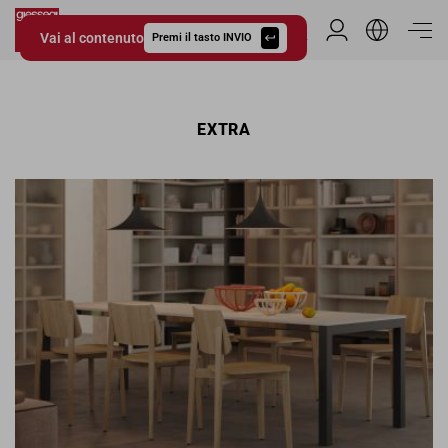
Vai al contenuto
Area Riservata
Premi il tasto INVIO
Giessegi.it
EXTRA