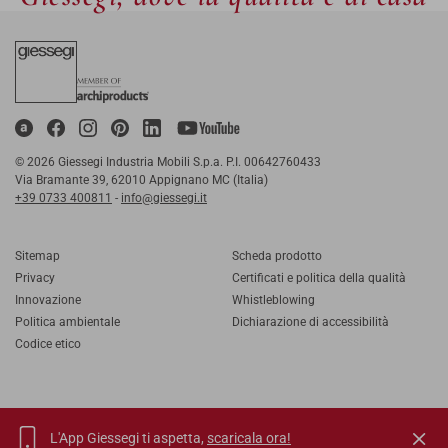
© 2026 Giessegi Industria Mobili S.p.a. P.I. 00642760433
Via Bramante 39, 62010 Appignano MC (Italia)
+39 0733 400811
-
info@giessegi.it
Sitemap
Scheda prodotto
Privacy
Certificati e politica della qualità
Innovazione
Whistleblowing
Politica ambientale
Dichiarazione di accessibilità
Codice etico
L'App Giessegi ti aspetta,
scaricala ora!
IT
EN
FR
RU