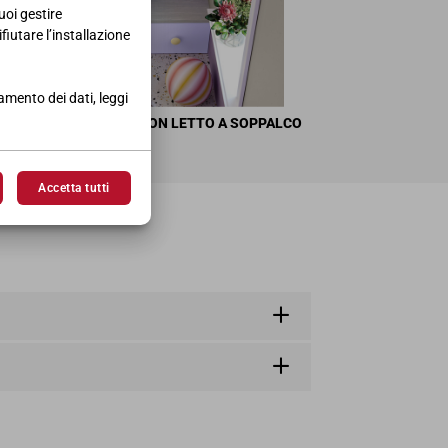
uoi gestire
ifiutare l’installazione
tamento dei dati, leggi
SIZIONE ANGOLARE CON LETTO A SOPPALCO
9 • H.227,2 • P.215,2
Accetta tutti