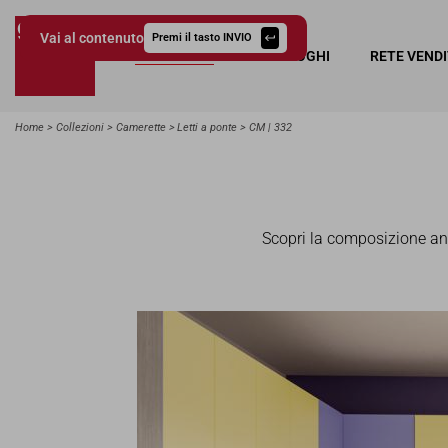
Vai al contenuto
Premi il tasto INVIO
COLLEZIONI
CATALOGHI
RETE VEND
Giessegi.it
Home
Collezioni
Camerette
Letti a ponte
CM | 332
Scopri la composizione ang