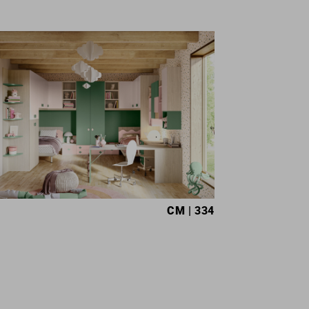
CM
| 334