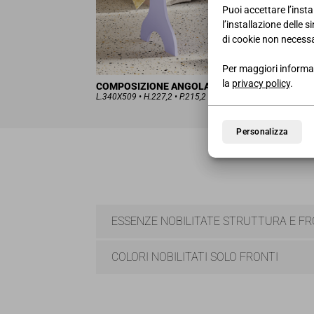
Puoi accettare l’insta
l’installazione delle 
di cookie non necessa
Per maggiori informaz
la
privacy policy
.
COMPOSIZIONE ANGOLARE CON LETTO A SOP
L.340X509 • H.227,2 • P.215,2
Personalizza
ESSENZE NOBILITATE STRUTTURA E FR
COLORI NOBILITATI SOLO FRONTI