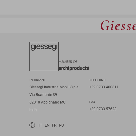
Giesse
INDIRIZZO
TELEFONO
Giessegi Industria Mobili S.p.a
+39 0733 400811
Via Bramante 39
62010 Appignano MC
FAX
+39 0733 57628
Italia
IT
EN
FR
RU