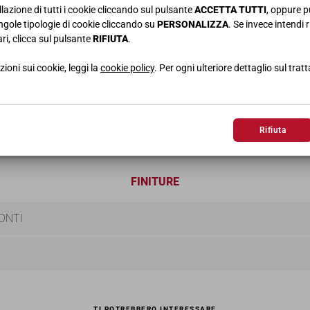
llazione di tutti i cookie cliccando sul pulsante
ACCETTA TUTTI
, oppure p
singole tipologie di cookie cliccando su
PERSONALIZZA
. Se invece intendi r
ri, clicca sul pulsante
RIFIUTA
.
ioni sui cookie, leggi la
cookie policy
. Per ogni ulteriore dettaglio sul trat
PALCO
SCRIVANIA
COMPO
L.200 • H.75 • P.58
L.340X50
Rifiuta
FINITURE
ONTI
TI POTREBBERO INTERESSARE