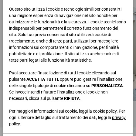
Questo sito utilizza i cookie e tecnologie simili per consentirti
una migliore esperienza di navigazione nel sito nonché per
ottimizzarne le funzionalità e la sicurezza. I cookie tecnici sono
indispensabili per permettere il corretto funzionamento del
sito. Solo tuo previo consenso il sito utilizzerà cookie di
tracciamento, anche di terze parti, utilizzati per raccogliere
informazioni sui comportamenti di navigazione, per finalità
pubblicitarie e di profilazione. Il sito utilizza anche cookie di
terze parti legati alle funzionalità statistiche.
Puoi accettare l’installazione di tutti i cookie cliccando sul
pulsante
ACCETTA TUTTI
, oppure puoi gestire l’installazione
delle singole tipologie di cookie cliccando su
PERSONALIZZA
.
Se invece intendi rifiutare l’installazione di cookie non
necessari, clicca sul pulsante
RIFIUTA
.
DIVANO IMBOTTITO
DIVANO IMBOTTITO
L.199,3 • H.60 • P.91
L.199,3 • H.60 • P.91
Per maggiori informazioni sui cookie, leggi la
cookie policy
. Per
ogni ulteriore dettaglio sul trattamento dei dati, leggi la
privacy
policy
.