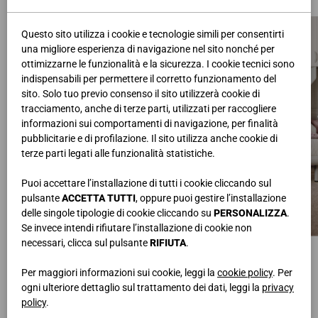
Questo sito utilizza i cookie e tecnologie simili per consentirti
una migliore esperienza di navigazione nel sito nonché per
ottimizzarne le funzionalità e la sicurezza. I cookie tecnici sono
indispensabili per permettere il corretto funzionamento del
sito. Solo tuo previo consenso il sito utilizzerà cookie di
tracciamento, anche di terze parti, utilizzati per raccogliere
informazioni sui comportamenti di navigazione, per finalità
pubblicitarie e di profilazione. Il sito utilizza anche cookie di
terze parti legati alle funzionalità statistiche.
Puoi accettare l’installazione di tutti i cookie cliccando sul
pulsante
ACCETTA TUTTI
, oppure puoi gestire l’installazione
delle singole tipologie di cookie cliccando su
PERSONALIZZA
.
Se invece intendi rifiutare l’installazione di cookie non
necessari, clicca sul pulsante
RIFIUTA
.
PONTE ANGOLARE
LETTI
L.462,3x169,5 • H.246,4 • P.58 cm
L.96 • H.90 • P.199,5 cm
Per maggiori informazioni sui cookie, leggi la
cookie policy
. Per
SCRIVANIE
L.120 • H.73,7 • P.58 cm
ogni ulteriore dettaglio sul trattamento dei dati, leggi la
privacy
policy
.