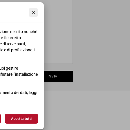
azione nel sito nonché
e il corretto
 di terze parti,
 e di profilazione. Il
uoi gestire
ifiutare l’installazione
INVIA
tamento dei dati, leggi
Accetta tutti