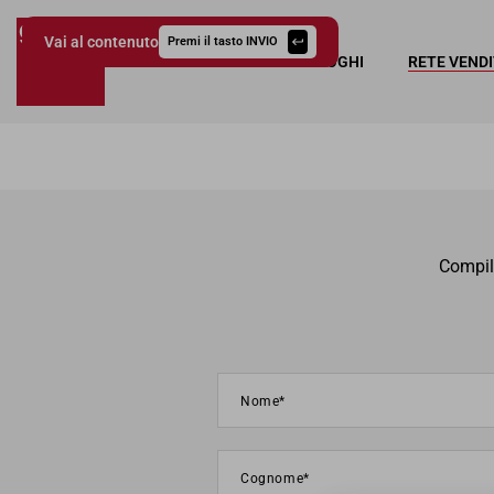
Vai al contenuto
Premi il tasto INVIO
COLLEZIONI
CATALOGHI
RETE VEND
Giessegi.it
Compila