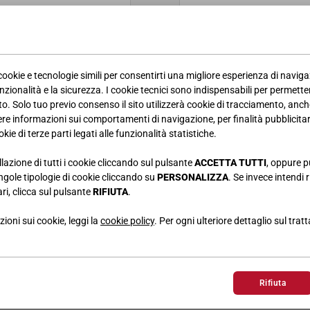
 cookie e tecnologie simili per consentirti una migliore esperienza di navig
nzionalità e la sicurezza. I cookie tecnici sono indispensabili per permetter
. Solo tuo previo consenso il sito utilizzerà cookie di tracciamento, anche
iere informazioni sui comportamenti di navigazione, per finalità pubblicitarie
kie di terze parti legati alle funzionalità statistiche.
llazione di tutti i cookie cliccando sul pulsante
ACCETTA TUTTI
, oppure p
singole tipologie di cookie cliccando su
PERSONALIZZA
. Se invece intendi r
ri, clicca sul pulsante
RIFIUTA
.
ioni sui cookie, leggi la
cookie policy
. Per ogni ulteriore dettaglio sul trat
Rifiuta