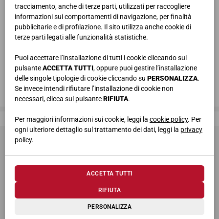
tracciamento, anche di terze parti, utilizzati per raccogliere
informazioni sui comportamenti di navigazione, per finalità
pubblicitarie e di profilazione. Il sito utilizza anche cookie di
terze parti legati alle funzionalità statistiche.
Puoi accettare l’installazione di tutti i cookie cliccando sul
pulsante
ACCETTA TUTTI
, oppure puoi gestire l’installazione
delle singole tipologie di cookie cliccando su
PERSONALIZZA
.
Se invece intendi rifiutare l’installazione di cookie non
necessari, clicca sul pulsante
RIFIUTA
.
Giessegi, dove la qualità è di casa
Per maggiori informazioni sui cookie, leggi la
cookie policy
. Per
ogni ulteriore dettaglio sul trattamento dei dati, leggi la
privacy
policy
.
ACCETTA TUTTI
RIFIUTA
© 2026 Giessegi Industria Mobili S.p.a. P.I. 00642760433
PERSONALIZZA
Via Bramante 39, 62010 Appignano MC (Italia)
+39 0733 400811
-
info@giessegi.it