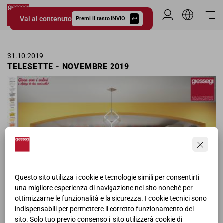
Vai al contenuto
Area Riservata
Premi il tasto INVIO
Giessegi.it
31.10.2019
TELESETTE - NOVEMBRE 2019
Questo sito utilizza i cookie e tecnologie simili per consentirti
una migliore esperienza di navigazione nel sito nonché per
ottimizzarne le funzionalità e la sicurezza. I cookie tecnici sono
Pagina pubblicitaria delle camerette Giessegi nella rivista Telesette
indispensabili per permettere il corretto funzionamento del
per il mese di Novembre.
sito. Solo tuo previo consenso il sito utilizzerà cookie di