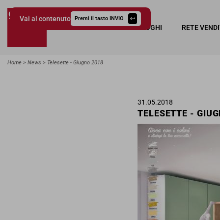
Vai al contenuto
Premi il tasto INVIO
COLLEZIONI
CATALOGHI
RETE VEND
Giessegi.it
Home
News
Telesette - Giugno 2018
31.05.2018
TELESETTE - GIUG