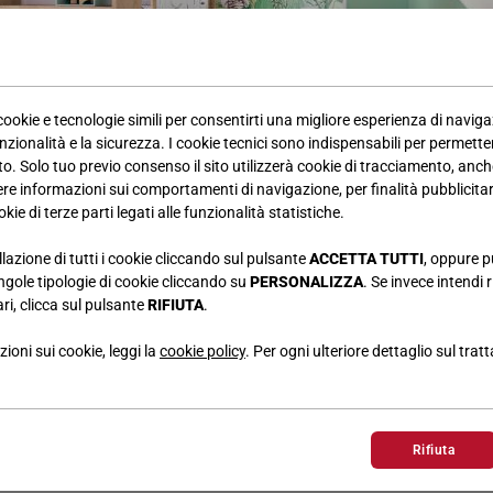
 cookie e tecnologie simili per consentirti una migliore esperienza di navig
nzionalità e la sicurezza. I cookie tecnici sono indispensabili per permetter
. Solo tuo previo consenso il sito utilizzerà cookie di tracciamento, anche
iere informazioni sui comportamenti di navigazione, per finalità pubblicitarie
kie di terze parti legati alle funzionalità statistiche.
llazione di tutti i cookie cliccando sul pulsante
ACCETTA TUTTI
, oppure p
singole tipologie di cookie cliccando su
PERSONALIZZA
. Se invece intendi r
le camerette Giessegi nella rivista Telesette per il mese di Giugno
ri, clicca sul pulsante
RIFIUTA
.
ioni sui cookie, leggi la
cookie policy
. Per ogni ulteriore dettaglio sul trat
Rifiuta