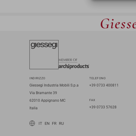
Giesse
INDIRIZZO
TELEFONO
Giessegi Industria Mobili S.p.a
+39 0733 400811
Via Bramante 39
62010 Appignano MC
FAX
+39 0733 57628
Italia
IT
EN
FR
RU