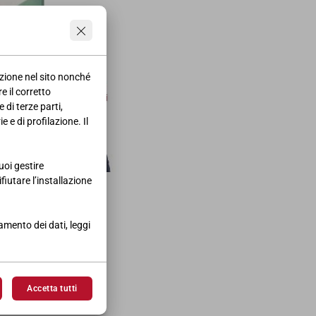
azione nel sito nonché
e il corretto
 di terze parti,
 e di profilazione. Il
uoi gestire
ifiutare l’installazione
, affiancate allo
tamento dei dati, leggi
Accetta tutti