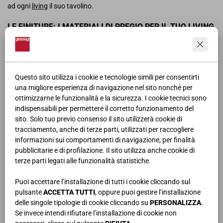
ad ogni
living
il suo tavolino.
LE FINITURE: I MATERIALI DI PREGIO PER IL TUO LIVING
Tavoli e sedie Giessegi sono creati mescolando materiali di alta
qualità per ottenere stili ricercati e, spesso, non convenzionali.
Prendete, per esempio, i nostri
tavoli da cucina
in nobilitato: Bianco,
Questo sito utilizza i cookie e tecnologie simili per consentirti
Noce, Nuvola frassino, Rovere nodato e Teak sapranno scaldare
una migliore esperienza di navigazione nel sito nonché per
l’atmosfera con una sola occhiata, ma anche trasmettere al tatto il
ottimizzarne le funzionalità e la sicurezza. I cookie tecnici sono
calore tipico delle essenze in legno.
indispensabili per permettere il corretto funzionamento del
sito. Solo tuo previo consenso il sito utilizzerà cookie di
Le
finiture materiche
invece comprendono Calce, Carrara, Opera,
tracciamento, anche di terze parti, utilizzati per raccogliere
Pietra, Stone Gray e Travertino, per un effetto “marmoreo” che dona
informazioni sui comportamenti di navigazione, per finalità
autenticità e preziosità alle superfici e trasforma
tavolo e tavolino
pubblicitarie e di profilazione. Il sito utilizza anche cookie di
da salotto
in veri e propri oggetti d’arte.
terze parti legati alle funzionalità statistiche.
Per gli appassionati di
tavoli e sedie moderni
abbiamo anche molte
Puoi accettare l’installazione di tutti i cookie cliccando sul
varianti in
laccato opaco o laccato lucido
, mentre i dettagli come i
pulsante
ACCETTA TUTTI
, oppure puoi gestire l’installazione
telai in alluminio brown o champagne e gli inserti in vetro
delle singole tipologie di cookie cliccando su
PERSONALIZZA
.
completano lo stile della vostra prossima sala da pranzo o del
Se invece intendi rifiutare l’installazione di cookie non
vostro living.