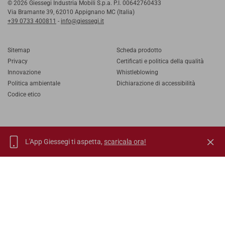
© 2026 Giessegi Industria Mobili S.p.a. P.I. 00642760433
Via Bramante 39, 62010 Appignano MC (Italia)
+39 0733 400811
-
info@giessegi.it
Sitemap
Scheda prodotto
Privacy
Certificati e politica della qualità
Innovazione
Whistleblowing
Politica ambientale
Dichiarazione di accessibilità
Codice etico
L'App Giessegi ti aspetta,
scaricala ora!
IT
EN
FR
RU
TORNA SU