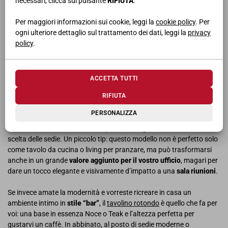
necessari, clicca sul pulsante
RIFIUTA
.
ISPIRAZIONI RETRÒ PER TAVOLI E SEDIE MODERNI
Per maggiori informazioni sui cookie, leggi la
cookie policy
. Per
Se amate lo stile minimal, che ne dite di un
tavolo rettangolare
con
ogni ulteriore dettaglio sul trattamento dei dati, leggi la
privacy
piano in “Calce” e basamento Brown? Le sedie moderne in bianco
policy
.
opaco si sposano perfettamente a questo stile, che si inserisce
volentieri in una casa dal design stilizzato e moderno. Immaginate
tavoli e sedie dal mood grandioso in un loft dal sapore cittadino,
ACCETTA TUTTI
magari in un open space con una zona dedicata alla sala da
RIFIUTA
pranzo.
PERSONALIZZA
Siete grandi appassionati del
design anni ’60 e ’70
? Vi innamorerete
dello stile del
tavolo in teak
che permette di giocare col colore nella
scelta delle sedie. Un piccolo tip: questo modello non è perfetto solo
come tavolo da cucina o living per pranzare, ma può trasformarsi
anche in un grande
valore aggiunto per il vostro ufficio
, magari per
dare un tocco elegante e visivamente d’impatto a una
sala riunioni
.
Se invece amate la modernità e vorreste ricreare in casa un
ambiente intimo in
stile “bar”
, il
tavolino rotondo
è quello che fa per
voi: una base in essenza Noce o Teak e l’altezza perfetta per
gustarvi un caffè. In abbinato, al posto di sedie moderne o