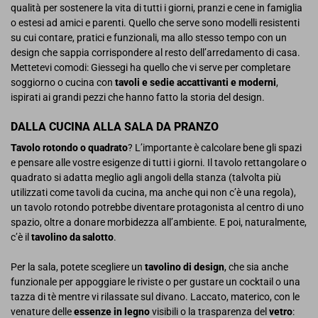
qualità per sostenere la vita di tutti i giorni, pranzi e cene in famiglia
o estesi ad amici e parenti. Quello che serve sono modelli resistenti
su cui contare, pratici e funzionali, ma allo stesso tempo con un
design che sappia corrispondere al resto dell’arredamento di casa.
Mettetevi comodi: Giessegi ha quello che vi serve per completare
soggiorno o cucina con
tavoli e sedie accattivanti e moderni
,
ispirati ai grandi pezzi che hanno fatto la storia del design.
DALLA CUCINA ALLA SALA DA PRANZO
Tavolo rotondo o quadrato
? L’importante è calcolare bene gli spazi
e pensare alle vostre esigenze di tutti i giorni. Il tavolo rettangolare o
quadrato si adatta meglio agli angoli della stanza (talvolta più
utilizzati come tavoli da cucina, ma anche qui non c’è una regola),
un tavolo rotondo potrebbe diventare protagonista al centro di uno
spazio, oltre a donare morbidezza all’ambiente. E poi, naturalmente,
c’è il
tavolino da salotto
.
Per la sala, potete scegliere un
tavolino di design
, che sia anche
funzionale per appoggiare le riviste o per gustare un cocktail o una
tazza di tè mentre vi rilassate sul divano. Laccato, materico, con le
venature delle
essenze in legno
visibili o la trasparenza del
vetro
: