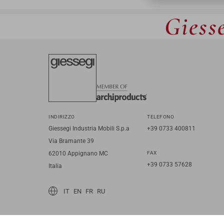
Giesse
INDIRIZZO
TELEFONO
Giessegi Industria Mobili S.p.a
+39 0733 400811
Via Bramante 39
62010 Appignano MC
FAX
+39 0733 57628
Italia
IT
EN
FR
RU
© 2026 Giessegi Industria Mobili S.p.a. P.I. 00642760433