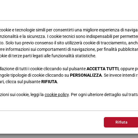
 cookie e tecnologie simili per consentirti una migliore esperienza di navig
nzionalità e la sicurezza. I cookie tecnici sono indispensabili per permetter
. Solo tuo previo consenso il sito utilizzerà cookie di tracciamento, anche
iere informazioni sui comportamenti di navigazione, per finalità pubblicitarie
kie di terze parti legati alle funzionalità statistiche.
llazione di tutti i cookie cliccando sul pulsante
ACCETTA TUTTI
, oppure p
singole tipologie di cookie cliccando su
PERSONALIZZA
. Se invece intendi r
ri, clicca sul pulsante
RIFIUTA
.
 soggiorni Giessegi uscita Maggio 2017 della rivista Elle Decor.
ioni sui cookie, leggi la
cookie policy
. Per ogni ulteriore dettaglio sul trat
Rifiuta