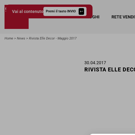
Vai al contenuto
Premi il tasto INVIO
COLLEZIONI
CATALOGHI
RETE VEND
Giessegi.it
Home
News
Rivista Elle Decor - Maggio 2017
30.04.2017
RIVISTA ELLE DEC