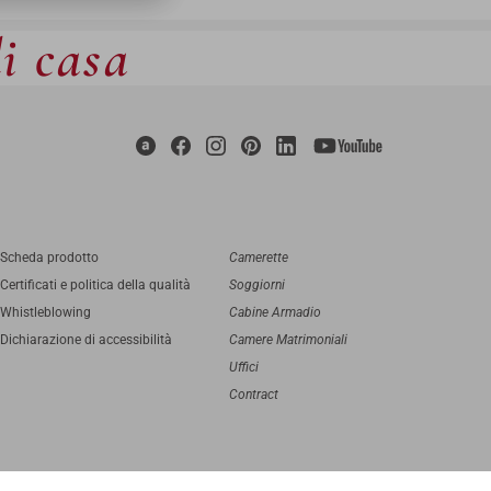
di casa
Scheda prodotto
Camerette
Certificati e politica della qualità
Soggiorni
Whistleblowing
Cabine Armadio
Dichiarazione di accessibilità
Camere Matrimoniali
Uffici
Contract
digital agency
Greenbubble