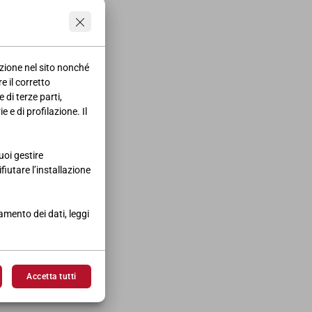
azione nel sito nonché
e il corretto
 di terze parti,
 e di profilazione. Il
uoi gestire
ifiutare l’installazione
tamento dei dati, leggi
Accetta tutti