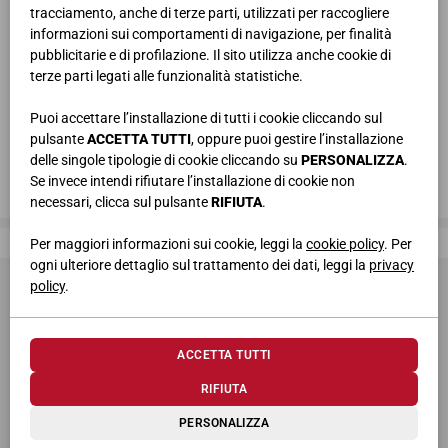
tracciamento, anche di terze parti, utilizzati per raccogliere
informazioni sui comportamenti di navigazione, per finalità
pubblicitarie e di profilazione. Il sito utilizza anche cookie di
terze parti legati alle funzionalità statistiche.
Puoi accettare l’installazione di tutti i cookie cliccando sul
pulsante
ACCETTA TUTTI
, oppure puoi gestire l’installazione
delle singole tipologie di cookie cliccando su
PERSONALIZZA
.
Se invece intendi rifiutare l’installazione di cookie non
necessari, clicca sul pulsante
RIFIUTA
.
Giessegi, dove la qualità è di casa
Per maggiori informazioni sui cookie, leggi la
cookie policy
. Per
ogni ulteriore dettaglio sul trattamento dei dati, leggi la
privacy
policy
.
ACCETTA TUTTI
RIFIUTA
© 2026 Giessegi Industria Mobili S.p.a. P.I. 00642760433
PERSONALIZZA
Via Bramante 39, 62010 Appignano MC (Italia)
+39 0733 400811
-
info@giessegi.it