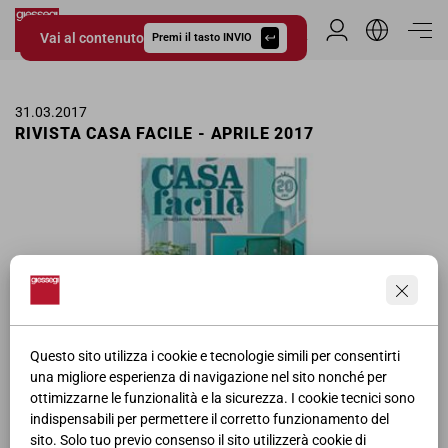
Vai al contenuto
Area Riservata
Premi il tasto INVIO
Giessegi.it
31.03.2017
RIVISTA CASA FACILE - APRILE 2017
Questo sito utilizza i cookie e tecnologie simili per consentirti
una migliore esperienza di navigazione nel sito nonché per
ottimizzarne le funzionalità e la sicurezza. I cookie tecnici sono
Doppia pagina pubblicitaria Camerette Giessegi contenuta nella
indispensabili per permettere il corretto funzionamento del
rivista Casa Facile. Pubblicazione di Aprile.
sito. Solo tuo previo consenso il sito utilizzerà cookie di