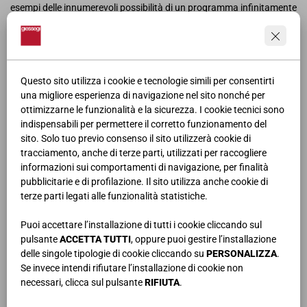
esempi delle innumerevoli possibilità di un programma infinitamente
versatile e completo.
Importante novità della nuova collezione sono le composizioni in
stile
Classico
che, affiancate alle soluzioni Moderne rappresentative
del Brand, vanno così a completare la già vasta gamma di soluzioni
Questo sito utilizza i cookie e tecnologie simili per consentirti
insieme alle nuove credenze e alle madie.
una migliore esperienza di navigazione nel sito nonché per
ottimizzarne le funzionalità e la sicurezza. I cookie tecnici sono
Una storia che continua da oltre 40 anni. Una proposta di sistemi
indispensabili per permettere il corretto funzionamento del
componibili per la zona giorno in continua espansione ed
sito. Solo tuo previo consenso il sito utilizzerà cookie di
evoluzione, in sintonia con le nuove tendenze dell’abitare; un
tracciamento, anche di terze parti, utilizzati per raccogliere
concetto di design come ricerca del bello nell’essenziale,
informazioni sui comportamenti di navigazione, per finalità
dell’armonia nelle forme e nei colori, nei laccati opachi e lucidi, nella
pubblicitarie e di profilazione. Il sito utilizza anche cookie di
realizzazione impeccabile, con dettagli di sapore artigianale.
terze parti legati alle funzionalità statistiche.
Una collezione completa e versatile, per qualsiasi ambiente e
Puoi accettare l’installazione di tutti i cookie cliccando sul
desiderio, per contenere e valorizzare gli oggetti che amiamo. Your
pulsante
ACCETTA TUTTI
, oppure puoi gestire l’installazione
Life, your Living.
delle singole tipologie di cookie cliccando su
PERSONALIZZA
.
Se invece intendi rifiutare l’installazione di cookie non
Scopri la collezione >>
necessari, clicca sul pulsante
RIFIUTA
.