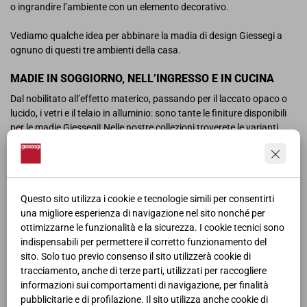
o ingrandire l’ambiente con un elemento decorativo.
Vediamo qualche idea per abbinare la madia di design Giessegi a
ognuno di questi tre ambienti della casa.
MADIE IN SOGGIORNO, NELL’INGRESSO E IN CUCINA
Dal nobilitato all’effetto materico, passando per il laccato opaco o
lucido, i vetri e il telaio in alluminio: sono tante le finiture disponibili
per le madie Giessegi! Nelle nostre collezioni troverete le varianti
colore che amate e che si abbineranno perfettamente allo stile della
vostra zona giorno.
A ogni stanza la sua madia: se cercate
madie design
per il salotto,
Questo sito utilizza i cookie e tecnologie simili per consentirti
per esempio, potete optare per un modello come MD I 06ZY, qui nella
una migliore esperienza di navigazione nel sito nonché per
variante Nuvola Frassino che illumina il living con il
suo stile
ottimizzarne le funzionalità e la sicurezza. I cookie tecnici sono
classico e pulito
. Se preferite un’alternativa con cassetti centrali,
indispensabili per permettere il corretto funzionamento del
date un’occhiata al modello MD I 9823, che potete vedere nella calda
sito. Solo tuo previo consenso il sito utilizzerà cookie di
variante in noce, perfetta per scaldare l’atmosfera di una casa
tracciamento, anche di terze parti, utilizzati per raccogliere
classica ma dalle linee sobrie ed eleganti.
informazioni sui comportamenti di navigazione, per finalità
pubblicitarie e di profilazione. Il sito utilizza anche cookie di
Se il vostro stile si avvicina a quello delle
madie moderne
,