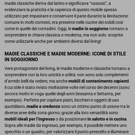
madie classiche deriva dal latino e significava “vassoio”, a
evidenziare la praticità e la capienza di questo mobile spesso
utilizzato per impastare e conservare il pane durante la lievitazione:
comune in molti contesti, era presente nelle cucine dei nobili così
come in quelle dei contadini. Oggi, le
madie in soggiorno
tornano a
sorprendere in chiave classica o moderna, ma non solo: scoprite
come utilizzarle anche per ambienti diversi dal living!
MADIE CLASSICHE E MADIE MODERNE: ICONE DI STILE
IN SOGGIORNO
Vere protagoniste del living, le madie moderne e classiche tornano a
sorprendere con la loro unicità e utilità: non sono solo complementi
d’arredo belli da vedere, ma anche
mobili di contenimento capienti
il cui stile è stato rivisto moltissime volte nel corso dei decenni (sono
ancora molto in voga quelle degli anni Sessanta e Settanta, per
esempio). Perfette per ospitare piatti, bicchieri e oggetti di uso
quotidiano,
madie e credenze
sono un ottimo punto di unione tra le
diverse aree della zona giorno; grazie alla loro versatilità sono
mobili ideali per l’ingresso
o da posizionare
in salotto e in cucina
.
Sopra alle madie da ingresso, per esempio, è possibile mettere uno
specchio o un quadro, per valorizzare il punto prescelto e illuminare