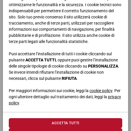
ottimizzarne le funzionalità e la sicurezza. I cookie tecnici sono
Ambienti dallo stile minimal che dona charme e leggerezza, fatti di
indispensabili per permettere il corretto funzionamento del
composizioni lineari per separare e contenere. Pareti attrezzate che
sito. Solo tuo previo consenso il sito utilizzerà cookie di
usano il gioco di pieni-vuoti per creare equilibrio.
tracciamento, anche di terze parti, utilizzati per raccogliere
informazioni sui comportamenti di navigazione, per finalità
Le nuove proposte comprendono una selezione di cassettoni
pubblicitarie e di profilazione. Il sito utilizza anche cookie di
appesi, pensili capienti, basi sospese che trasmettono dinamicità
terze parti legati alle funzionalità statistiche.
allo spazio.
Puoi accettare l’installazione di tutti i cookie cliccando sul
Immancabili le librerie a muro che sfruttano la verticalità o
pulsante
ACCETTA TUTTI
, oppure puoi gestire l’installazione
associate ad ante e moduli a giorno.
delle singole tipologie di cookie cliccando su
PERSONALIZZA
.
Se invece intendi rifiutare l’installazione di cookie non
Una vasta gamma di madie che valorizzano il salotto: credenze
necessari, clicca sul pulsante
RIFIUTA
.
classiche o moderne con ampi spazi contenitivi per una zona living
ben organizzata.
Per maggiori informazioni sui cookie, leggi la
cookie policy
. Per
ogni ulteriore dettaglio sul trattamento dei dati, leggi la
privacy
Un ampio ventaglio di tavoli da pranzo, tavolini da soggiorno, sedie
policy
.
dalle forme retro o dal design accattivante. Completano il soggiorno
i divani che regalano comfort senza rinunciare allo stile.
ACCETTA TUTTI
L’ingresso non è mai stato così curato. Le soluzioni di Giessegi lo
rendono piacevole con eleganti panche abbinate a specchiere,