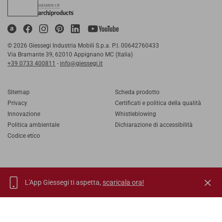
© 2026 Giessegi Industria Mobili S.p.a. P.I. 00642760433
Via Bramante 39, 62010 Appignano MC (Italia)
+39 0733 400811
-
info@giessegi.it
Sitemap
Scheda prodotto
Privacy
Certificati e politica della qualità
Innovazione
Whistleblowing
Politica ambientale
Dichiarazione di accessibilità
Codice etico
L'App Giessegi ti aspetta,
scaricala ora!
IT
EN
FR
RU
TORNA SU