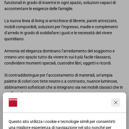
funzionali in grado di inserirsi in ogni spazio, soluzioni capaci di
accontentare le esigenze delle famiglie.
La nuova linea di living si arricchisce di librerie, pareti attrezzate,
mobili componibili, soluzioni per l’ingresso, madie e complementi
d’arredo in grado di soddisfare i gusti e le necessità del vivere
quotidiano.
Armonia ed eleganza dominano l’arredamento del soggiorno e
creano uno spazio tutto da vivere in cui è più facile rilassarsi,
condividere momenti speciali, custodire libri, oggetti e ricordi.
Si contraddistingue per l’accostamento di materiali, un’ampia
palette di colori con tinte neutre o a contrasto, nuance luminose,
abbinamenti sofisticati che si integrano sia nei mobili classici che in
quelli moderni.
Le soluzioni comprendono arredi dai grandi contrasti per un effetto
essenziale: dalle venature del legno alle trasparenze del vetro, dal
laccato per dare un tocco di contemporaneità, a marmo e pietra per
Questo sito utilizza i cookie e tecnologie simili per consentirti
un’eleganza senza tempo.
una migliore esperienza di navigazione nel sito nonché per