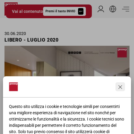
Vai al contenuto
Area Riservata
Premi il tasto INVIO
Giessegi.it
30.06.2020
LIBERO - LUGLIO 2020
Questo sito utilizza i cookie e tecnologie simili per consentirti
una migliore esperienza di navigazione nel sito nonché per
ottimizzarne le funzionalità e la sicurezza. I cookie tecnici sono
Pagina pubblicitaria delle camerette Giessegi in Libero per il mese di
indispensabili per permettere il corretto funzionamento del
Luglio.
sito. Solo tuo previo consenso il sito utilizzerà cookie di