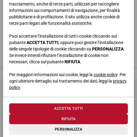
tracciamento, anche di terze parti, utilizzati per raccogliere
informazioni sui comportamenti di navigazione, per finalità
pubblicitarie e di profilazione. Il sito utilizza anche cookie di
terze parti legati alle funzionalità statistiche.
Puoi accettare l’installazione di tutti i cookie cliccando sul
pulsante
ACCETTA TUTTI
, oppure puoi gestire l’installazione
delle singole tipologie di cookie cliccando su
PERSONALIZZA
.
Se invece intendi rifiutare l’installazione di cookie non
necessari, clicca sul pulsante
RIFIUTA
.
Giessegi, dove la qualità è di casa
Per maggiori informazioni sui cookie, leggi la
cookie policy
. Per
ogni ulteriore dettaglio sul trattamento dei dati, leggi la
privacy
policy
.
ACCETTA TUTTI
RIFIUTA
© 2026 Giessegi Industria Mobili S.p.a. P.I. 00642760433
PERSONALIZZA
Via Bramante 39, 62010 Appignano MC (Italia)
+39 0733 400811
-
info@giessegi.it