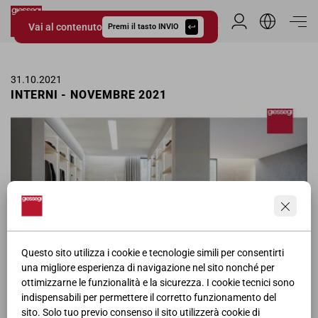
Vai al contenuto
Area Riservata
Premi il tasto INVIO
Giessegi.it
31.10.2021
INTERNI - NOVEMBRE 2021
Questo sito utilizza i cookie e tecnologie simili per consentirti
una migliore esperienza di navigazione nel sito nonché per
ottimizzarne le funzionalità e la sicurezza. I cookie tecnici sono
Pagina pubblicitaria delle cabine armadio Giessegi nella rivista
indispensabili per permettere il corretto funzionamento del
Interni per il mese di Novembre.
sito. Solo tuo previo consenso il sito utilizzerà cookie di