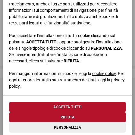
tracciamento, anche di terze parti, utilizzati per raccogliere
informazioni sui comportamenti di navigazione, per finalità
pubblicitarie e di profilazione. Il sito utilizza anche cookie di
terze parti legati alle funzionalità statistiche.
Puoi accettare l’installazione di tutti i cookie cliccando sul
pulsante
ACCETTA TUTTI
, oppure puoi gestire l’installazione
delle singole tipologie di cookie cliccando su
PERSONALIZZA
.
Se invece intendi rifiutare l’installazione di cookie non
necessari, clicca sul pulsante
RIFIUTA
.
Giessegi, dove la qualità è di casa
Per maggiori informazioni sui cookie, leggi la
cookie policy
. Per
ogni ulteriore dettaglio sul trattamento dei dati, leggi la
privacy
policy
.
ACCETTA TUTTI
RIFIUTA
© 2026 Giessegi Industria Mobili S.p.a. P.I. 00642760433
PERSONALIZZA
Via Bramante 39, 62010 Appignano MC (Italia)
+39 0733 400811
-
info@giessegi.it