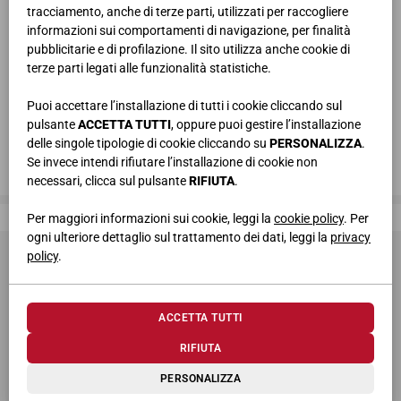
tracciamento, anche di terze parti, utilizzati per raccogliere
informazioni sui comportamenti di navigazione, per finalità
pubblicitarie e di profilazione. Il sito utilizza anche cookie di
terze parti legati alle funzionalità statistiche.
Puoi accettare l’installazione di tutti i cookie cliccando sul
pulsante
ACCETTA TUTTI
, oppure puoi gestire l’installazione
delle singole tipologie di cookie cliccando su
PERSONALIZZA
.
Se invece intendi rifiutare l’installazione di cookie non
necessari, clicca sul pulsante
RIFIUTA
.
Giessegi, dove la qualità è di casa
Per maggiori informazioni sui cookie, leggi la
cookie policy
. Per
ogni ulteriore dettaglio sul trattamento dei dati, leggi la
privacy
policy
.
ACCETTA TUTTI
RIFIUTA
© 2026 Giessegi Industria Mobili S.p.a. P.I. 00642760433
PERSONALIZZA
Via Bramante 39, 62010 Appignano MC (Italia)
+39 0733 400811
-
info@giessegi.it