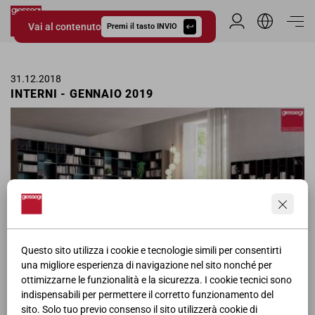
Vai al contenuto
Area Riservata
Premi il tasto INVIO
Giessegi.it
31.12.2018
INTERNI - GENNAIO 2019
Questo sito utilizza i cookie e tecnologie simili per consentirti
una migliore esperienza di navigazione nel sito nonché per
ottimizzarne le funzionalità e la sicurezza. I cookie tecnici sono
Pagina pubblicitaria dei soggiorni Giessegi nella rivista Interni per il
indispensabili per permettere il corretto funzionamento del
mese di Gennaio.
sito. Solo tuo previo consenso il sito utilizzerà cookie di