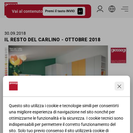
Vai al contenuto
Area Riservata
Premi il tasto INVIO
Giessegi.it
30.09.2018
IL RESTO DEL CARLINO - OTTOBRE 2018
Questo sito utilizza i cookie e tecnologie simili per consentirti
una migliore esperienza di navigazione nel sito nonché per
ottimizzarne le funzionalità e la sicurezza. I cookie tecnici sono
Pagina pubblicitaria delle camerette Giessegi ne Il Resto del Carlino
indispensabili per permettere il corretto funzionamento del
per il mese di Ottobre, affiancati allo Sponsor "Il Volo".
sito. Solo tuo previo consenso il sito utilizzerà cookie di