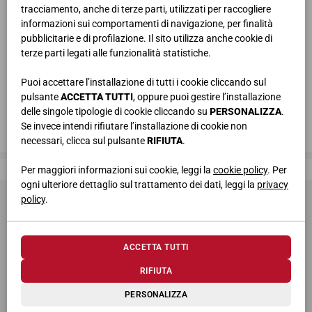
tracciamento, anche di terze parti, utilizzati per raccogliere
informazioni sui comportamenti di navigazione, per finalità
pubblicitarie e di profilazione. Il sito utilizza anche cookie di
terze parti legati alle funzionalità statistiche.
Puoi accettare l’installazione di tutti i cookie cliccando sul
pulsante
ACCETTA TUTTI
, oppure puoi gestire l’installazione
delle singole tipologie di cookie cliccando su
PERSONALIZZA
.
Se invece intendi rifiutare l’installazione di cookie non
necessari, clicca sul pulsante
RIFIUTA
.
Giessegi, dove la qualità è di casa
Per maggiori informazioni sui cookie, leggi la
cookie policy
. Per
ogni ulteriore dettaglio sul trattamento dei dati, leggi la
privacy
policy
.
ACCETTA TUTTI
RIFIUTA
© 2026 Giessegi Industria Mobili S.p.a. P.I. 00642760433
PERSONALIZZA
Via Bramante 39, 62010 Appignano MC (Italia)
+39 0733 400811
-
info@giessegi.it