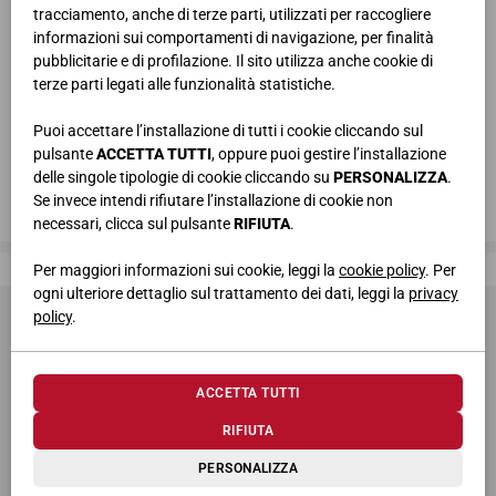
tracciamento, anche di terze parti, utilizzati per raccogliere
informazioni sui comportamenti di navigazione, per finalità
pubblicitarie e di profilazione. Il sito utilizza anche cookie di
terze parti legati alle funzionalità statistiche.
Puoi accettare l’installazione di tutti i cookie cliccando sul
pulsante
ACCETTA TUTTI
, oppure puoi gestire l’installazione
delle singole tipologie di cookie cliccando su
PERSONALIZZA
.
Se invece intendi rifiutare l’installazione di cookie non
necessari, clicca sul pulsante
RIFIUTA
.
Giessegi, dove la qualità è di casa
Per maggiori informazioni sui cookie, leggi la
cookie policy
. Per
ogni ulteriore dettaglio sul trattamento dei dati, leggi la
privacy
policy
.
ACCETTA TUTTI
RIFIUTA
© 2026 Giessegi Industria Mobili S.p.a. P.I. 00642760433
PERSONALIZZA
Via Bramante 39, 62010 Appignano MC (Italia)
+39 0733 400811
-
info@giessegi.it