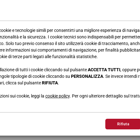
 cookie e tecnologie simili per consentirti una migliore esperienza di navig
nzionalità e la sicurezza. I cookie tecnici sono indispensabili per permetter
. Solo tuo previo consenso il sito utilizzerà cookie di tracciamento, anche
iere informazioni sui comportamenti di navigazione, per finalità pubblicitarie
kie di terze parti legati alle funzionalità statistiche.
llazione di tutti i cookie cliccando sul pulsante
ACCETTA TUTTI
, oppure p
singole tipologie di cookie cliccando su
PERSONALIZZA
. Se invece intendi r
ri, clicca sul pulsante
RIFIUTA
.
 soggiorni Giessegi ne Il Resto del Carlino per il mese di Agosto.
ioni sui cookie, leggi la
cookie policy
. Per ogni ulteriore dettaglio sul trat
Rifiuta