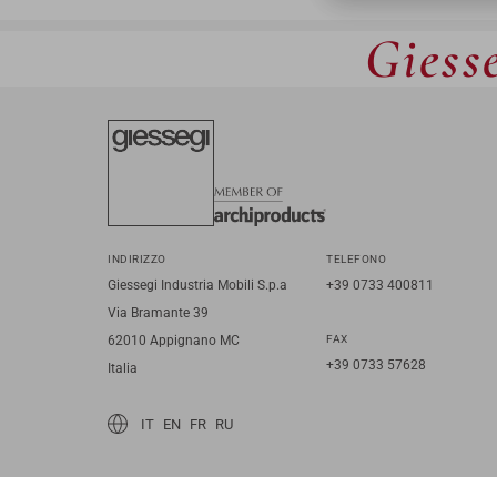
Giesse
INDIRIZZO
TELEFONO
Giessegi Industria Mobili S.p.a
+39 0733 400811
Via Bramante 39
62010 Appignano MC
FAX
+39 0733 57628
Italia
IT
EN
FR
RU
© 2026 Giessegi Industria Mobili S.p.a. P.I. 00642760433