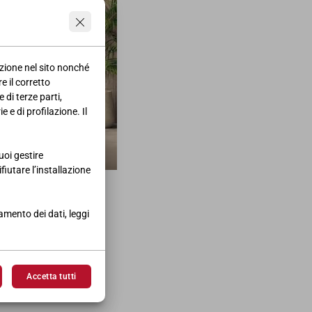
azione nel sito nonché
e il corretto
 di terze parti,
 e di profilazione. Il
uoi gestire
ifiutare l’installazione
tamento dei dati, leggi
Accetta tutti