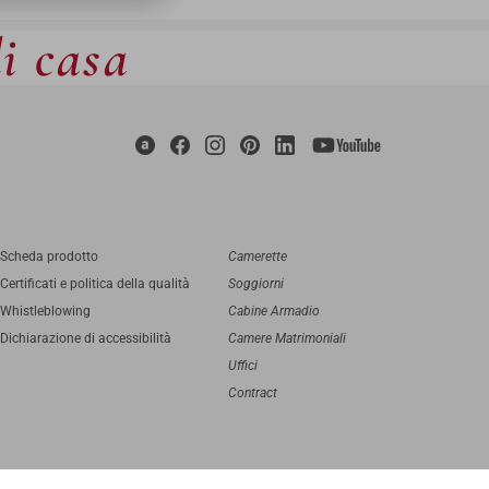
di casa
Scheda prodotto
Camerette
Certificati e politica della qualità
Soggiorni
Whistleblowing
Cabine Armadio
Dichiarazione di accessibilità
Camere Matrimoniali
Uffici
Contract
digital agency
Greenbubble