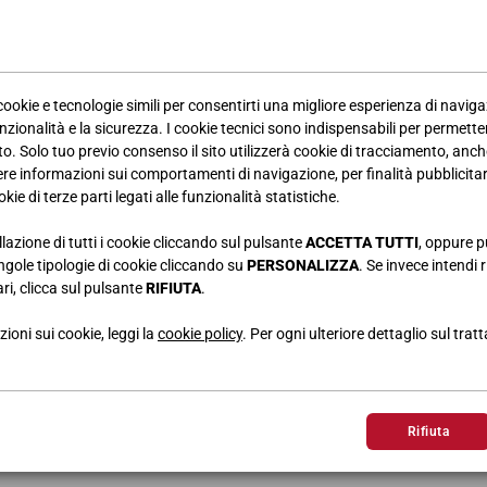
 cookie e tecnologie simili per consentirti una migliore esperienza di navig
nzionalità e la sicurezza. I cookie tecnici sono indispensabili per permetter
. Solo tuo previo consenso il sito utilizzerà cookie di tracciamento, anche
iere informazioni sui comportamenti di navigazione, per finalità pubblicitarie
kie di terze parti legati alle funzionalità statistiche.
llazione di tutti i cookie cliccando sul pulsante
ACCETTA TUTTI
, oppure p
singole tipologie di cookie cliccando su
PERSONALIZZA
. Se invece intendi r
ri, clicca sul pulsante
RIFIUTA
.
le camerette Giessegi ne Il Messaggero per il mese di Ottobre.
ioni sui cookie, leggi la
cookie policy
. Per ogni ulteriore dettaglio sul trat
Rifiuta