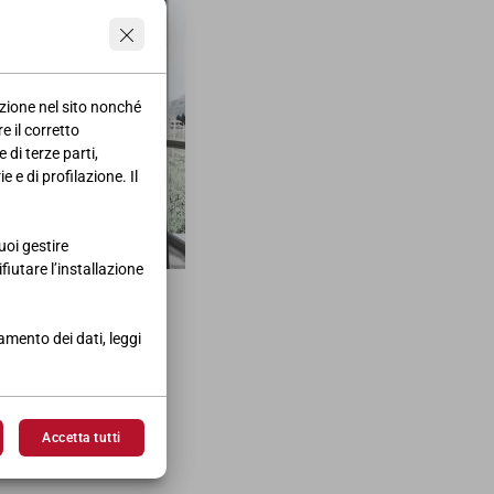
azione nel sito nonché
e il corretto
 di terze parti,
 e di profilazione. Il
uoi gestire
ifiutare l’installazione
tamento dei dati, leggi
Accetta tutti