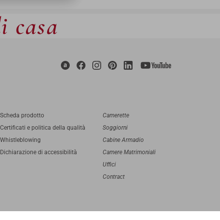
di casa
Scheda prodotto
Camerette
Certificati e politica della qualità
Soggiorni
Whistleblowing
Cabine Armadio
Dichiarazione di accessibilità
Camere Matrimoniali
Uffici
Contract
digital agency
Greenbubble