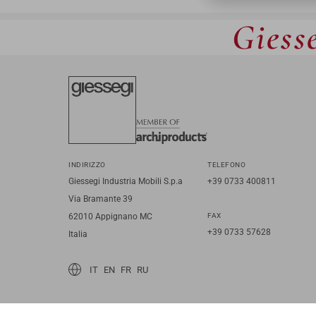
Giesse
INDIRIZZO
TELEFONO
Giessegi Industria Mobili S.p.a
+39 0733 400811
Via Bramante 39
62010 Appignano MC
FAX
+39 0733 57628
Italia
IT
EN
FR
RU
© 2026 Giessegi Industria Mobili S.p.a. P.I. 00642760433