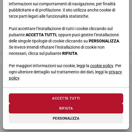
informazioni sui comportamenti di navigazione, per finalità
pubblicitarie e di profilazione. Il sito utilizza anche cookie di
terze parti legati alle funzionalità statistiche.
Puoi accettare l’installazione di tutti i cookie cliccando sul
pulsante
ACCETTA TUTTI
, oppure puoi gestire l’installazione
delle singole tipologie di cookie cliccando su
PERSONALIZZA
.
Se invece intendi rifiutare l’installazione di cookie non
necessari, clicca sul pulsante
RIFIUTA
.
Giessegi, dove la qualità è di casa
Per maggiori informazioni sui cookie, leggi la
cookie policy
. Per
ogni ulteriore dettaglio sul trattamento dei dati, leggi la
privacy
policy
.
ACCETTA TUTTI
© 2026 Giessegi Industria Mobili S.p.a. P.I. 00642760433
RIFIUTA
Via Bramante 39, 62010 Appignano MC (Italia)
PERSONALIZZA
+39 0733 400811
-
info@giessegi.it