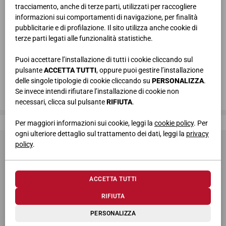
tracciamento, anche di terze parti, utilizzati per raccogliere
informazioni sui comportamenti di navigazione, per finalità
pubblicitarie e di profilazione. Il sito utilizza anche cookie di
terze parti legati alle funzionalità statistiche.
Puoi accettare l’installazione di tutti i cookie cliccando sul
pulsante
ACCETTA TUTTI
, oppure puoi gestire l’installazione
delle singole tipologie di cookie cliccando su
PERSONALIZZA
.
Se invece intendi rifiutare l’installazione di cookie non
necessari, clicca sul pulsante
RIFIUTA
.
Giessegi, dove la qualità è di casa
Per maggiori informazioni sui cookie, leggi la
cookie policy
. Per
ogni ulteriore dettaglio sul trattamento dei dati, leggi la
privacy
policy
.
ACCETTA TUTTI
RIFIUTA
© 2026 Giessegi Industria Mobili S.p.a. P.I. 00642760433
PERSONALIZZA
Via Bramante 39, 62010 Appignano MC (Italia)
+39 0733 400811
-
info@giessegi.it