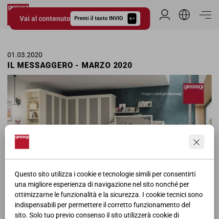
Vai al contenuto
Area Riservata
Premi il tasto INVIO
Giessegi.it
01.03.2020
IL MESSAGGERO - MARZO 2020
Questo sito utilizza i cookie e tecnologie simili per consentirti
una migliore esperienza di navigazione nel sito nonché per
ottimizzarne le funzionalità e la sicurezza. I cookie tecnici sono
Pagina pubblicitaria delle camerette Giessegi ne Il Messaggero per il
indispensabili per permettere il corretto funzionamento del
mese di Marzo.
sito. Solo tuo previo consenso il sito utilizzerà cookie di