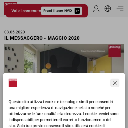
Vai al contenuto
Area Riservata
Premi il tasto INVIO
Giessegi.it
03.05.2020
IL MESSAGGERO - MAGGIO 2020
Questo sito utilizza i cookie e tecnologie simili per consentirti
una migliore esperienza di navigazione nel sito nonché per
ottimizzarne le funzionalità e la sicurezza. I cookie tecnici sono
Pagina pubblicitaria delle camerette Giessegi ne Il Messaggero per il
indispensabili per permettere il corretto funzionamento del
mese di Maggio.
sito. Solo tuo previo consenso il sito utilizzerà cookie di