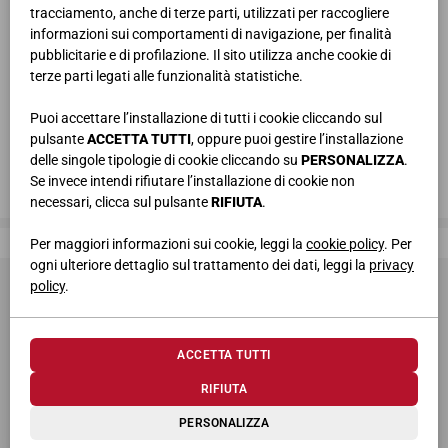
tracciamento, anche di terze parti, utilizzati per raccogliere
informazioni sui comportamenti di navigazione, per finalità
pubblicitarie e di profilazione. Il sito utilizza anche cookie di
terze parti legati alle funzionalità statistiche.
Puoi accettare l’installazione di tutti i cookie cliccando sul
pulsante
ACCETTA TUTTI
, oppure puoi gestire l’installazione
delle singole tipologie di cookie cliccando su
PERSONALIZZA
.
Se invece intendi rifiutare l’installazione di cookie non
necessari, clicca sul pulsante
RIFIUTA
.
Giessegi, dove la qualità è di casa
Per maggiori informazioni sui cookie, leggi la
cookie policy
. Per
ogni ulteriore dettaglio sul trattamento dei dati, leggi la
privacy
policy
.
ACCETTA TUTTI
RIFIUTA
© 2026 Giessegi Industria Mobili S.p.a. P.I. 00642760433
PERSONALIZZA
Via Bramante 39, 62010 Appignano MC (Italia)
+39 0733 400811
-
info@giessegi.it