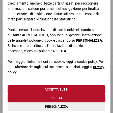
tracciamento, anche di terze parti, utilizzati per raccogliere
informazioni sui comportamenti di navigazione, per finalità
pubblicitarie e di profilazione. Il sito utilizza anche cookie di
terze parti legati alle funzionalità statistiche.
Puoi accettare l’installazione di tutti i cookie cliccando sul
pulsante
ACCETTA TUTTI
, oppure puoi gestire l’installazione
delle singole tipologie di cookie cliccando su
PERSONALIZZA
.
Se invece intendi rifiutare l’installazione di cookie non
necessari, clicca sul pulsante
RIFIUTA
.
Giessegi, dove la qualità è di casa
Per maggiori informazioni sui cookie, leggi la
cookie policy
. Per
ogni ulteriore dettaglio sul trattamento dei dati, leggi la
privacy
policy
.
ACCETTA TUTTI
RIFIUTA
© 2026 Giessegi Industria Mobili S.p.a. P.I. 00642760433
PERSONALIZZA
Via Bramante 39, 62010 Appignano MC (Italia)
+39 0733 400811
-
info@giessegi.it