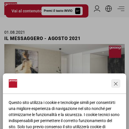
Vai al contenuto
Area Riservata
Premi il tasto INVIO
Giessegi.it
01.08.2021
IL MESSAGGERO - AGOSTO 2021
Questo sito utilizza i cookie e tecnologie simili per consentirti
una migliore esperienza di navigazione nel sito nonché per
ottimizzarne le funzionalità e la sicurezza. I cookie tecnici sono
Pagina pubblicitaria delle camere matrimoniali Giessegi ne Il
indispensabili per permettere il corretto funzionamento del
Messaggero per il mese di Agosto.
sito. Solo tuo previo consenso il sito utilizzerà cookie di