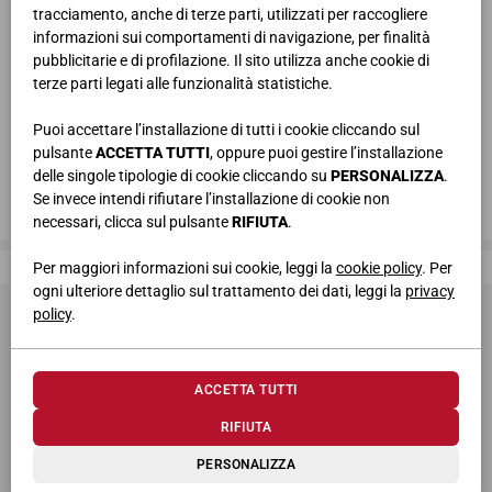
tracciamento, anche di terze parti, utilizzati per raccogliere
informazioni sui comportamenti di navigazione, per finalità
pubblicitarie e di profilazione. Il sito utilizza anche cookie di
terze parti legati alle funzionalità statistiche.
Puoi accettare l’installazione di tutti i cookie cliccando sul
pulsante
ACCETTA TUTTI
, oppure puoi gestire l’installazione
delle singole tipologie di cookie cliccando su
PERSONALIZZA
.
Se invece intendi rifiutare l’installazione di cookie non
necessari, clicca sul pulsante
RIFIUTA
.
Giessegi, dove la qualità è di casa
Per maggiori informazioni sui cookie, leggi la
cookie policy
. Per
ogni ulteriore dettaglio sul trattamento dei dati, leggi la
privacy
policy
.
ACCETTA TUTTI
RIFIUTA
© 2026 Giessegi Industria Mobili S.p.a. P.I. 00642760433
PERSONALIZZA
Via Bramante 39, 62010 Appignano MC (Italia)
+39 0733 400811
-
info@giessegi.it