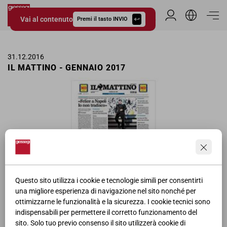
Vai al contenuto
Area Riservata
Premi il tasto INVIO
Giessegi.it
31.12.2016
IL MATTINO - GENNAIO 2017
Questo sito utilizza i cookie e tecnologie simili per consentirti
una migliore esperienza di navigazione nel sito nonché per
ottimizzarne le funzionalità e la sicurezza. I cookie tecnici sono
Pagina pubblicitaria Camerette all'interno del quotidiano Il Giornale
indispensabili per permettere il corretto funzionamento del
per il mese di Gennaio.
sito. Solo tuo previo consenso il sito utilizzerà cookie di