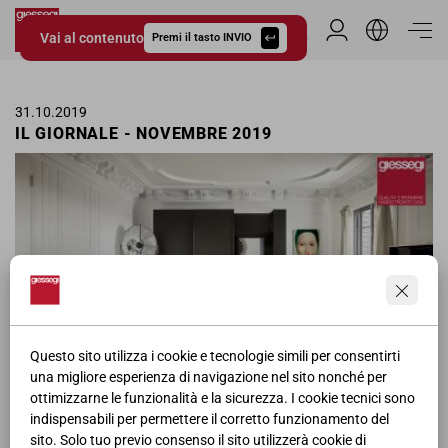
Vai al contenuto
Area Riservata
Premi il tasto INVIO
Giessegi.it
31.10.2019
IL GIORNALE - NOVEMBRE 2019
Questo sito utilizza i cookie e tecnologie simili per consentirti
una migliore esperienza di navigazione nel sito nonché per
ottimizzarne le funzionalità e la sicurezza. I cookie tecnici sono
Pagina pubblicitaria delle camere contract Giessegi ne Il Giornale
indispensabili per permettere il corretto funzionamento del
per il mese di Novembre.
sito. Solo tuo previo consenso il sito utilizzerà cookie di