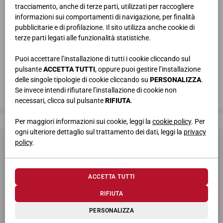
tracciamento, anche di terze parti, utilizzati per raccogliere
informazioni sui comportamenti di navigazione, per finalità
pubblicitarie e di profilazione. Il sito utilizza anche cookie di
terze parti legati alle funzionalità statistiche.
Puoi accettare l’installazione di tutti i cookie cliccando sul
pulsante
ACCETTA TUTTI
, oppure puoi gestire l’installazione
delle singole tipologie di cookie cliccando su
PERSONALIZZA
.
Se invece intendi rifiutare l’installazione di cookie non
necessari, clicca sul pulsante
RIFIUTA
.
Giessegi, dove la qualità è di casa
Per maggiori informazioni sui cookie, leggi la
cookie policy
. Per
ogni ulteriore dettaglio sul trattamento dei dati, leggi la
privacy
policy
.
ACCETTA TUTTI
RIFIUTA
© 2026 Giessegi Industria Mobili S.p.a. P.I. 00642760433
PERSONALIZZA
Via Bramante 39, 62010 Appignano MC (Italia)
+39 0733 400811
-
info@giessegi.it