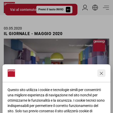
Vai al contenuto
Area Riservata
Premi il tasto INVIO
Giessegi.it
03.05.2020
IL GIORNALE - MAGGIO 2020
Questo sito utilizza i cookie e tecnologie simili per consentirti
una migliore esperienza di navigazione nel sito nonché per
ottimizzarne le funzionalità e la sicurezza. I cookie tecnici sono
Pagina pubblicitaria delle camerette Giessegi ne Il Giornale per il
indispensabili per permettere il corretto funzionamento del
mese di Maggio.
sito. Solo tuo previo consenso il sito utilizzerà cookie di