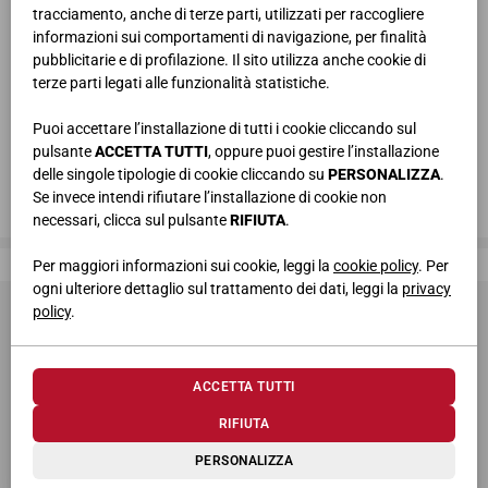
tracciamento, anche di terze parti, utilizzati per raccogliere
informazioni sui comportamenti di navigazione, per finalità
pubblicitarie e di profilazione. Il sito utilizza anche cookie di
terze parti legati alle funzionalità statistiche.
Puoi accettare l’installazione di tutti i cookie cliccando sul
pulsante
ACCETTA TUTTI
, oppure puoi gestire l’installazione
delle singole tipologie di cookie cliccando su
PERSONALIZZA
.
Se invece intendi rifiutare l’installazione di cookie non
necessari, clicca sul pulsante
RIFIUTA
.
Giessegi, dove la qualità è di casa
Per maggiori informazioni sui cookie, leggi la
cookie policy
. Per
ogni ulteriore dettaglio sul trattamento dei dati, leggi la
privacy
policy
.
ACCETTA TUTTI
RIFIUTA
© 2026 Giessegi Industria Mobili S.p.a. P.I. 00642760433
PERSONALIZZA
Via Bramante 39, 62010 Appignano MC (Italia)
+39 0733 400811
-
info@giessegi.it