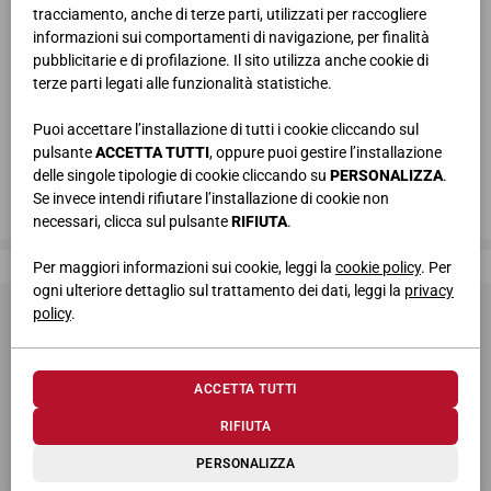
tracciamento, anche di terze parti, utilizzati per raccogliere
informazioni sui comportamenti di navigazione, per finalità
pubblicitarie e di profilazione. Il sito utilizza anche cookie di
terze parti legati alle funzionalità statistiche.
Puoi accettare l’installazione di tutti i cookie cliccando sul
pulsante
ACCETTA TUTTI
, oppure puoi gestire l’installazione
delle singole tipologie di cookie cliccando su
PERSONALIZZA
.
Se invece intendi rifiutare l’installazione di cookie non
necessari, clicca sul pulsante
RIFIUTA
.
Giessegi, dove la qualità è di casa
Per maggiori informazioni sui cookie, leggi la
cookie policy
. Per
ogni ulteriore dettaglio sul trattamento dei dati, leggi la
privacy
policy
.
ACCETTA TUTTI
RIFIUTA
© 2026 Giessegi Industria Mobili S.p.a. P.I. 00642760433
PERSONALIZZA
Via Bramante 39, 62010 Appignano MC (Italia)
+39 0733 400811
-
info@giessegi.it