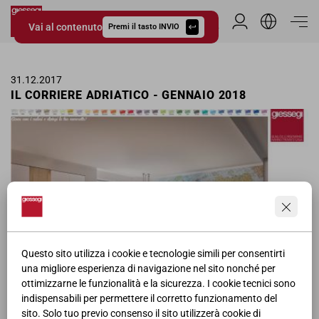
Vai al contenuto
Area Riservata
Premi il tasto INVIO
Giessegi.it
31.12.2017
IL CORRIERE ADRIATICO - GENNAIO 2018
Questo sito utilizza i cookie e tecnologie simili per consentirti
una migliore esperienza di navigazione nel sito nonché per
ottimizzarne le funzionalità e la sicurezza. I cookie tecnici sono
Pagina pubblicitaria delle camerette Giessegi ne Il Corriere Adriatico
indispensabili per permettere il corretto funzionamento del
per il mese di Gennaio, affiancate allo Sponsor "Il Volo".
sito. Solo tuo previo consenso il sito utilizzerà cookie di