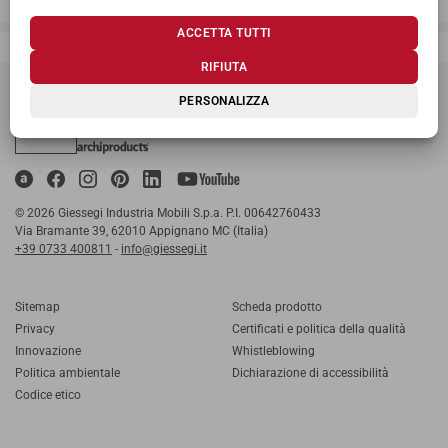
ACCETTA TUTTI
Giessegi, dove la qualità è di casa
RIFIUTA
PERSONALIZZA
© 2026 Giessegi Industria Mobili S.p.a. P.I. 00642760433
Via Bramante 39, 62010 Appignano MC (Italia)
+39 0733 400811
-
info@giessegi.it
Sitemap
Scheda prodotto
Privacy
Certificati e politica della qualità
Innovazione
Whistleblowing
Politica ambientale
Dichiarazione di accessibilità
Codice etico