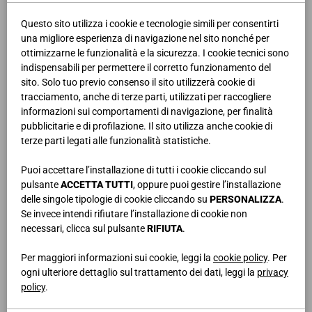
giugno 2017.
Questo sito utilizza i cookie e tecnologie simili per consentirti
LA7 ospiterà lo spot Giessegi in prima serata dal 30 maggio al 3
una migliore esperienza di navigazione nel sito nonché per
giugno, in concomitanza di programmi come il TG LA7 condotto da
ottimizzarne le funzionalità e la sicurezza. I cookie tecnici sono
Enrico Mentana, DiMartedì con Giovanni Floris, La Gabbia, Piazza
indispensabili per permettere il corretto funzionamento del
Pulita, e due film, sempre in prima serata, durante il weekend.
sito. Solo tuo previo consenso il sito utilizzerà cookie di
tracciamento, anche di terze parti, utilizzati per raccogliere
L’emittente Boomerang dedicata ai bambini, invece, ospiterà gli
informazioni sui comportamenti di navigazione, per finalità
spot quotidianamente dal 4 giugno al 17 giugno, durante tutte le
pubblicitarie e di profilazione. Il sito utilizza anche cookie di
fasce orarie, con una media di circa 15 passaggi giornalieri.
terze parti legati alle funzionalità statistiche.
Guarda lo Spot >>
Puoi accettare l’installazione di tutti i cookie cliccando sul
pulsante
ACCETTA TUTTI
, oppure puoi gestire l’installazione
delle singole tipologie di cookie cliccando su
PERSONALIZZA
.
Se invece intendi rifiutare l’installazione di cookie non
necessari, clicca sul pulsante
RIFIUTA
.
Per maggiori informazioni sui cookie, leggi la
cookie policy
. Per
ogni ulteriore dettaglio sul trattamento dei dati, leggi la
privacy
policy
.