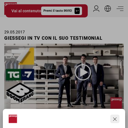
Vai al contenuto
Area Riservata
Premi il tasto INVIO
Giessegi.it
29.05.2017
GIESSEGI IN TV CON IL SUO TESTIMONIAL
Giessegi approda in TV con il Testimonial Il Volo e il nuovo spot da
15 e 30 secondi, sulle emittenti LA7 e Boomerang, durante il mese di