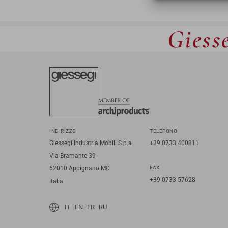
Giesse
INDIRIZZO
TELEFONO
Giessegi Industria Mobili S.p.a
+39 0733 400811
Via Bramante 39
62010 Appignano MC
FAX
+39 0733 57628
Italia
IT
EN
FR
RU