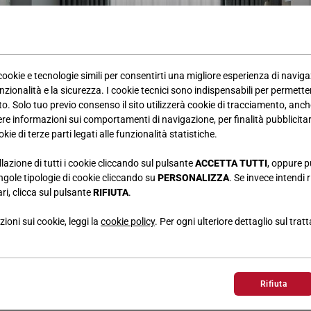
 cookie e tecnologie simili per consentirti una migliore esperienza di navig
nzionalità e la sicurezza. I cookie tecnici sono indispensabili per permetter
. Solo tuo previo consenso il sito utilizzerà cookie di tracciamento, anche
iere informazioni sui comportamenti di navigazione, per finalità pubblicitarie
kie di terze parti legati alle funzionalità statistiche.
llazione di tutti i cookie cliccando sul pulsante
ACCETTA TUTTI
, oppure p
singole tipologie di cookie cliccando su
PERSONALIZZA
. Se invece intendi r
le camere contract Giessegi nella pubblicazione della rivista Elle
ri, clicca sul pulsante
RIFIUTA
.
ioni sui cookie, leggi la
cookie policy
. Per ogni ulteriore dettaglio sul trat
Rifiuta