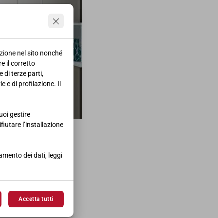
azione nel sito nonché
e il corretto
 di terze parti,
 e di profilazione. Il
uoi gestire
ifiutare l’installazione
 Decor per il mese di
tamento dei dati, leggi
Accetta tutti