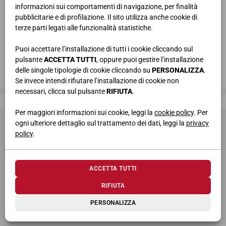
informazioni sui comportamenti di navigazione, per finalità
pubblicitarie e di profilazione. Il sito utilizza anche cookie di
terze parti legati alle funzionalità statistiche.
Puoi accettare l’installazione di tutti i cookie cliccando sul
pulsante
ACCETTA TUTTI
, oppure puoi gestire l’installazione
delle singole tipologie di cookie cliccando su
PERSONALIZZA
.
Se invece intendi rifiutare l’installazione di cookie non
necessari, clicca sul pulsante
RIFIUTA
.
Giessegi, dove la qualità è di casa
Per maggiori informazioni sui cookie, leggi la
cookie policy
. Per
ogni ulteriore dettaglio sul trattamento dei dati, leggi la
privacy
policy
.
ACCETTA TUTTI
© 2026 Giessegi Industria Mobili S.p.a. P.I. 00642760433
RIFIUTA
Via Bramante 39, 62010 Appignano MC (Italia)
PERSONALIZZA
+39 0733 400811
-
info@giessegi.it