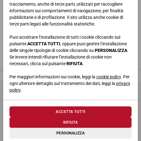
tracciamento, anche di terze parti, utilizzati per raccogliere
informazioni sui comportamenti di navigazione, per finalità
pubblicitarie e di profilazione. Il sito utilizza anche cookie di
terze parti legati alle funzionalità statistiche.
Puoi accettare l’installazione di tutti i cookie cliccando sul
pulsante
ACCETTA TUTTI
, oppure puoi gestire l’installazione
delle singole tipologie di cookie cliccando su
PERSONALIZZA
.
Se invece intendi rifiutare l’installazione di cookie non
necessari, clicca sul pulsante
RIFIUTA
.
Giessegi, dove la qualità è di casa
Per maggiori informazioni sui cookie, leggi la
cookie policy
. Per
ogni ulteriore dettaglio sul trattamento dei dati, leggi la
privacy
policy
.
ACCETTA TUTTI
RIFIUTA
© 2026 Giessegi Industria Mobili S.p.a. P.I. 00642760433
PERSONALIZZA
Via Bramante 39, 62010 Appignano MC (Italia)
+39 0733 400811
-
info@giessegi.it