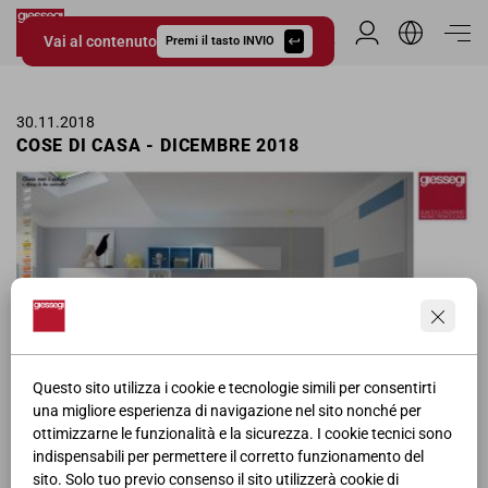
Vai al contenuto
Area Riservata
Premi il tasto INVIO
Giessegi.it
30.11.2018
COSE DI CASA - DICEMBRE 2018
Questo sito utilizza i cookie e tecnologie simili per consentirti
una migliore esperienza di navigazione nel sito nonché per
ottimizzarne le funzionalità e la sicurezza. I cookie tecnici sono
Pagina pubblicitaria delle camerette Giessegi nella rivista Cose di
indispensabili per permettere il corretto funzionamento del
Casa per il mese di Dicembre, affiancate allo Sponsor "Il Volo".
sito. Solo tuo previo consenso il sito utilizzerà cookie di