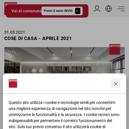
Vai al contenuto
Area Riservata
Premi il tasto INVIO
Giessegi.it
31.03.2021
COSE DI CASA - APRILE 2021
Questo sito utilizza i cookie e tecnologie simili per consentirti
una migliore esperienza di navigazione nel sito nonché per
ottimizzarne le funzionalità e la sicurezza. I cookie tecnici sono
Pagina pubblicitaria dei soggiorni Giessegi nella rivista Cose di Casa
indispensabili per permettere il corretto funzionamento del
per il mese di Aprile.
sito. Solo tuo previo consenso il sito utilizzerà cookie di