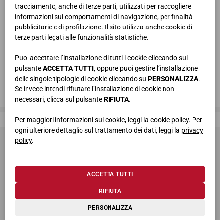
tracciamento, anche di terze parti, utilizzati per raccogliere
informazioni sui comportamenti di navigazione, per finalità
pubblicitarie e di profilazione. Il sito utilizza anche cookie di
terze parti legati alle funzionalità statistiche.
Puoi accettare l’installazione di tutti i cookie cliccando sul
pulsante
ACCETTA TUTTI
, oppure puoi gestire l’installazione
delle singole tipologie di cookie cliccando su
PERSONALIZZA
.
Se invece intendi rifiutare l’installazione di cookie non
necessari, clicca sul pulsante
RIFIUTA
.
Giessegi, dove la qualità è di casa
Per maggiori informazioni sui cookie, leggi la
cookie policy
. Per
ogni ulteriore dettaglio sul trattamento dei dati, leggi la
privacy
policy
.
ACCETTA TUTTI
RIFIUTA
© 2026 Giessegi Industria Mobili S.p.a. P.I. 00642760433
PERSONALIZZA
Via Bramante 39, 62010 Appignano MC (Italia)
+39 0733 400811
-
info@giessegi.it