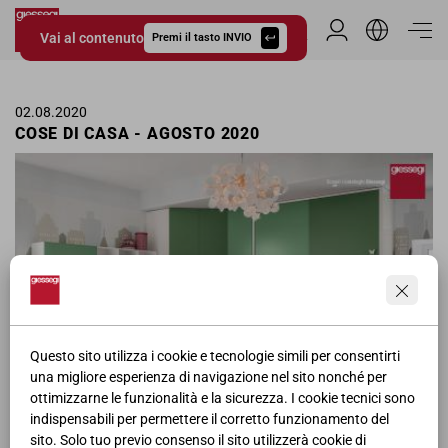
Vai al contenuto
Area Riservata
Premi il tasto INVIO
Giessegi.it
02.08.2020
COSE DI CASA - AGOSTO 2020
Questo sito utilizza i cookie e tecnologie simili per consentirti
una migliore esperienza di navigazione nel sito nonché per
ottimizzarne le funzionalità e la sicurezza. I cookie tecnici sono
Pagina pubblicitaria delle camerette Giessegi nella rivista Cose di
indispensabili per permettere il corretto funzionamento del
Casa per il mese di Agosto.
sito. Solo tuo previo consenso il sito utilizzerà cookie di