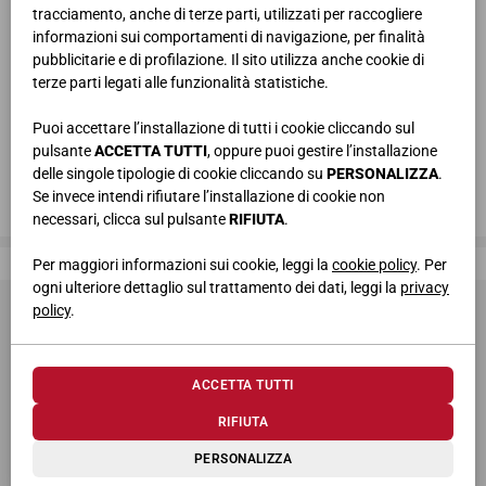
tracciamento, anche di terze parti, utilizzati per raccogliere
informazioni sui comportamenti di navigazione, per finalità
pubblicitarie e di profilazione. Il sito utilizza anche cookie di
terze parti legati alle funzionalità statistiche.
Puoi accettare l’installazione di tutti i cookie cliccando sul
pulsante
ACCETTA TUTTI
, oppure puoi gestire l’installazione
delle singole tipologie di cookie cliccando su
PERSONALIZZA
.
Se invece intendi rifiutare l’installazione di cookie non
necessari, clicca sul pulsante
RIFIUTA
.
Giessegi, dove la qualità è di casa
Per maggiori informazioni sui cookie, leggi la
cookie policy
. Per
ogni ulteriore dettaglio sul trattamento dei dati, leggi la
privacy
policy
.
ACCETTA TUTTI
RIFIUTA
© 2026 Giessegi Industria Mobili S.p.a. P.I. 00642760433
PERSONALIZZA
Via Bramante 39, 62010 Appignano MC (Italia)
+39 0733 400811
-
info@giessegi.it