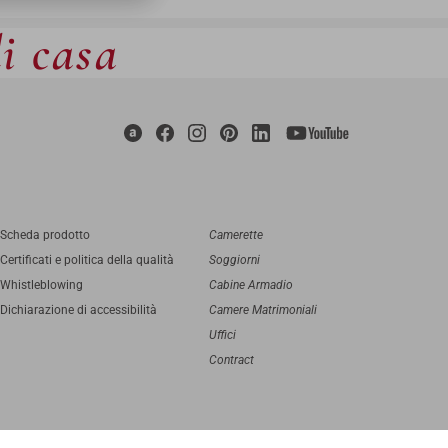
di casa
Scheda prodotto
Camerette
Certificati e politica della qualità
Soggiorni
Whistleblowing
Cabine Armadio
Dichiarazione di accessibilità
Camere Matrimoniali
Uffici
Contract
digital agency
Greenbubble