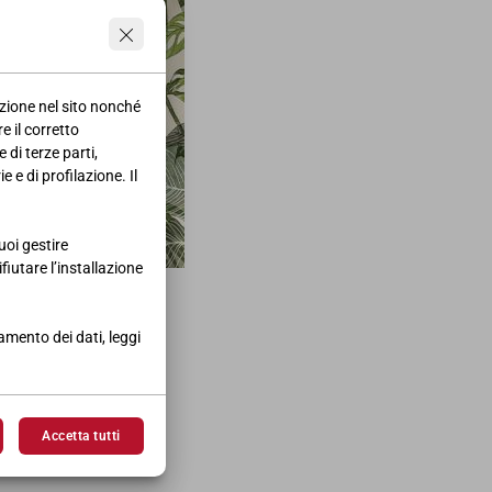
azione nel sito nonché
e il corretto
 di terze parti,
 e di profilazione. Il
uoi gestire
ifiutare l’installazione
obre.
tamento dei dati, leggi
Accetta tutti