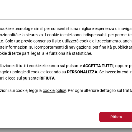
 cookie e tecnologie simili per consentirti una migliore esperienza di navig
nzionalità e la sicurezza. I cookie tecnici sono indispensabili per permetter
. Solo tuo previo consenso il sito utilizzerà cookie di tracciamento, anche
iere informazioni sui comportamenti di navigazione, per finalità pubblicitarie
kie di terze parti legati alle funzionalità statistiche.
llazione di tutti i cookie cliccando sul pulsante
ACCETTA TUTTI
, oppure p
singole tipologie di cookie cliccando su
PERSONALIZZA
. Se invece intendi r
ri, clicca sul pulsante
RIFIUTA
.
le camerette Giessegi nella rivista Casa Facile per il mese di Ott
ioni sui cookie, leggi la
cookie policy
. Per ogni ulteriore dettaglio sul trat
Rifiuta