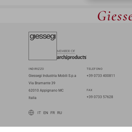
Giesse
INDIRIZZO
TELEFONO
Giessegi Industria Mobili S.p.a
+39 0733 400811
Via Bramante 39
62010 Appignano MC
FAX
+39 0733 57628
Italia
IT
EN
FR
RU
© 2026 Giessegi Industria Mobili S.p.a. P.I. 00642760433