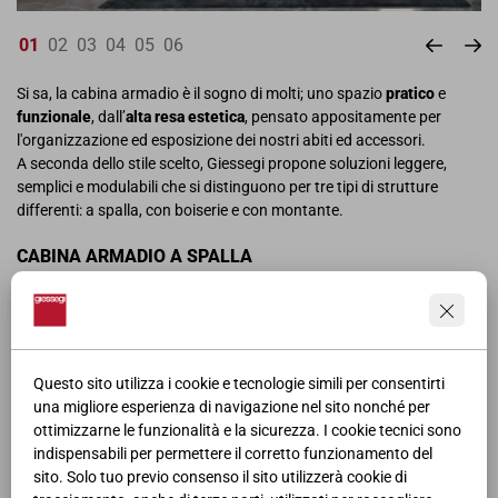
01
02
03
04
05
06
Si sa, la cabina armadio è il sogno di molti; uno spazio
pratico
e
funzionale
, dall’
alta
resa estetica
, pensato appositamente per
l'organizzazione ed esposizione dei nostri abiti ed accessori.
A seconda dello stile scelto, Giessegi propone soluzioni leggere,
semplici e modulabili che si distinguono per tre tipi di strutture
differenti: a spalla, con boiserie e con montante.
CABINA ARMADIO A SPALLA
Una soluzione caratterizzata da una struttura portante con
spalle
verticali in legno
, personalizzabili in finiture legno e colori laccati,
che fanno da sostegno per ripiani, cassetti ed accessori vari.
Si tratta di un progetto componibile che unisce i vantaggi del
classico armadio con la comodità della cabina a vista.
Questo sito utilizza i cookie e tecnologie simili per consentirti
una migliore esperienza di navigazione nel sito nonché per
CABINA ARMADIO CON BOISERIE
ottimizzarne le funzionalità e la sicurezza. I cookie tecnici sono
indispensabili per permettere il corretto funzionamento del
La cabina armadio con boiserie è una soluzione componibile e
sito. Solo tuo previo consenso il sito utilizzerà cookie di
realizzabile sia in versione lineare che angolare su più pareti.