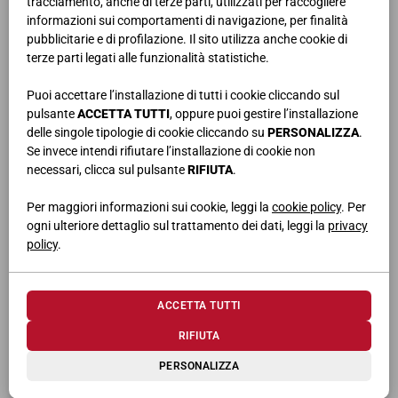
tracciamento, anche di terze parti, utilizzati per raccogliere
I
pannelli a muro sono personalizzabili in numerose finiture
, inclusi
informazioni sui comportamenti di navigazione, per finalità
essenze legno, effetto tessuto e diversi colori laccati di serie. Sono
pubblicitarie e di profilazione. Il sito utilizza anche cookie di
inoltre attrezzabili con ripiani, cassetti, scarpiere e altri accessori per
terze parti legati alle funzionalità statistiche.
l'organizzazione di oggetti e bijoux.
Puoi accettare l’installazione di tutti i cookie cliccando sul
CABINA ARMADIO CON MONTANTE
pulsante
ACCETTA TUTTI
, oppure puoi gestire l’installazione
Infine le cabina armadio con montanti, composte da
pali in metallo
delle singole tipologie di cookie cliccando su
PERSONALIZZA
.
che possono essere fissati a
parete
o a
soffitto
.
Se invece intendi rifiutare l’installazione di cookie non
Nonostante le linee essenziali le rendano all'apparenza minimali, le
necessari, clicca sul pulsante
RIFIUTA
.
cabine armadio con pali sono invece attrezzabili con una vasta
gamma di complementi come cassettiere, ripiani, appendiabiti, vani
Per maggiori informazioni sui cookie, leggi la
cookie policy
. Per
a giorno e portascarpe.
ogni ulteriore dettaglio sul trattamento dei dati, leggi la
privacy
policy
.
Qualunque sia il tipo di struttura scelto per la propria cabina
armadio, la modularità delle proposte Giessegi consente di
realizzare soluzioni componibili in linea con lo stile dell’arredamento
ACCETTA TUTTI
e con le esigenze del vivere quotidiano.
RIFIUTA
Scopri di più nella sezione dedicata alle cabine armadio sul nostro
PERSONALIZZA
sito:
clicca qui
!