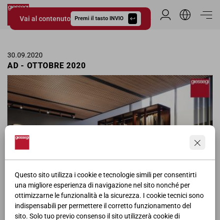
Vai al contenuto
Area Riservata
Premi il tasto INVIO
Giessegi.it
30.09.2020
AD - OTTOBRE 2020
Questo sito utilizza i cookie e tecnologie simili per consentirti
una migliore esperienza di navigazione nel sito nonché per
ottimizzarne le funzionalità e la sicurezza. I cookie tecnici sono
Pagina pubblicitaria delle cabine armadio Giessegi nella rivista AD
indispensabili per permettere il corretto funzionamento del
per il mese di Ottobre.
sito. Solo tuo previo consenso il sito utilizzerà cookie di