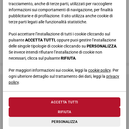
tracciamento, anche di terze parti, utilizzati per raccogliere
informazioni sui comportamenti di navigazione, per finalità
pubblicitarie e di profilazione. Il sito utilizza anche cookie di
terze parti legati alle funzionalità statistiche.
Puoi accettare l’installazione di tutti i cookie cliccando sul
pulsante
ACCETTA TUTTI
, oppure puoi gestire l’installazione
delle singole tipologie di cookie cliccando su
PERSONALIZZA
.
Se invece intendi rifiutare l’installazione di cookie non
necessari, clicca sul pulsante
RIFIUTA
.
Giessegi, dove la qualità è di casa
Per maggiori informazioni sui cookie, leggi la
cookie policy
. Per
ogni ulteriore dettaglio sul trattamento dei dati, leggi la
privacy
policy
.
ACCETTA TUTTI
RIFIUTA
© 2026 Giessegi Industria Mobili S.p.a. P.I. 00642760433
PERSONALIZZA
Via Bramante 39, 62010 Appignano MC (Italia)
+39 0733 400811
-
info@giessegi.it