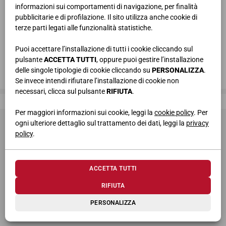
informazioni sui comportamenti di navigazione, per finalità
pubblicitarie e di profilazione. Il sito utilizza anche cookie di
terze parti legati alle funzionalità statistiche.
Puoi accettare l’installazione di tutti i cookie cliccando sul
pulsante
ACCETTA TUTTI
, oppure puoi gestire l’installazione
delle singole tipologie di cookie cliccando su
PERSONALIZZA
.
Se invece intendi rifiutare l’installazione di cookie non
necessari, clicca sul pulsante
RIFIUTA
.
Giessegi, dove la qualità è di casa
Per maggiori informazioni sui cookie, leggi la
cookie policy
. Per
ogni ulteriore dettaglio sul trattamento dei dati, leggi la
privacy
policy
.
ACCETTA TUTTI
© 2026 Giessegi Industria Mobili S.p.a. P.I. 00642760433
RIFIUTA
Via Bramante 39, 62010 Appignano MC (Italia)
PERSONALIZZA
+39 0733 400811
-
info@giessegi.it