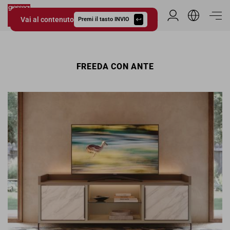
Vai al contenuto
Area Riservata
Premi il tasto INVIO
Giessegi.it
FREEDA CON ANTE