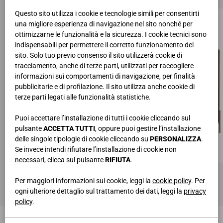
Questo sito utilizza i cookie e tecnologie simili per consentirti
una migliore esperienza di navigazione nel sito nonché per
ottimizzarne le funzionalità e la sicurezza. I cookie tecnici sono
indispensabili per permettere il corretto funzionamento del
sito. Solo tuo previo consenso il sito utilizzerà cookie di
tracciamento, anche di terze parti, utilizzati per raccogliere
informazioni sui comportamenti di navigazione, per finalità
pubblicitarie e di profilazione. Il sito utilizza anche cookie di
terze parti legati alle funzionalità statistiche.
Puoi accettare l’installazione di tutti i cookie cliccando sul
pulsante
ACCETTA TUTTI
, oppure puoi gestire l’installazione
delle singole tipologie di cookie cliccando su
PERSONALIZZA
.
Se invece intendi rifiutare l’installazione di cookie non
necessari, clicca sul pulsante
RIFIUTA
.
MADIA FREEDA ART. 9461Z- 6940
L.127 • H.73,8 • P.58,3 cm
Per maggiori informazioni sui cookie, leggi la
cookie policy
. Per
ogni ulteriore dettaglio sul trattamento dei dati, leggi la
privacy
policy
.