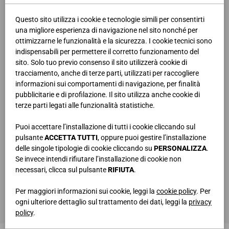
Questo sito utilizza i cookie e tecnologie simili per consentirti
una migliore esperienza di navigazione nel sito nonché per
ottimizzarne le funzionalità e la sicurezza. I cookie tecnici sono
indispensabili per permettere il corretto funzionamento del
sito. Solo tuo previo consenso il sito utilizzerà cookie di
tracciamento, anche di terze parti, utilizzati per raccogliere
informazioni sui comportamenti di navigazione, per finalità
pubblicitarie e di profilazione. Il sito utilizza anche cookie di
terze parti legati alle funzionalità statistiche.
Puoi accettare l’installazione di tutti i cookie cliccando sul
pulsante
ACCETTA TUTTI
, oppure puoi gestire l’installazione
delle singole tipologie di cookie cliccando su
PERSONALIZZA
.
COMPOSIZIONE A PARETE
Se invece intendi rifiutare l’installazione di cookie non
L.260 • H.104 • P.31,6/33,6/42 cm
necessari, clicca sul pulsante
RIFIUTA
.
COMPOSIZIONE A TERRA
L.297,2 • H.53,6 • P.42,3/58,3 cm
Per maggiori informazioni sui cookie, leggi la
cookie policy
. Per
TAVOLINO
L.109 • H.23 • P.66 cm
ogni ulteriore dettaglio sul trattamento dei dati, leggi la
privacy
policy
.