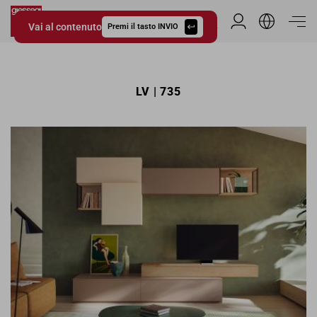
Vai al contenuto
Area Riservata
Premi il tasto INVIO
Giessegi.it
LV | 735