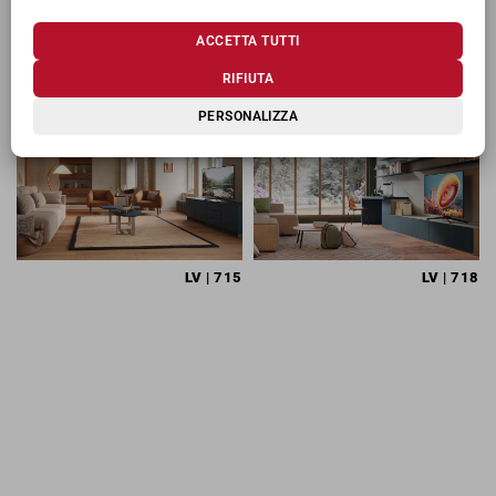
ACCETTA TUTTI
TI POTREBBERO INTERESSARE
RIFIUTA
PERSONALIZZA
LV
| 715
LV
| 718