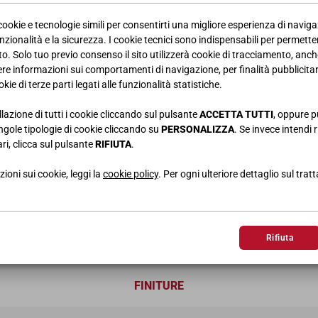
 cookie e tecnologie simili per consentirti una migliore esperienza di navig
nzionalità e la sicurezza. I cookie tecnici sono indispensabili per permetter
. Solo tuo previo consenso il sito utilizzerà cookie di tracciamento, anche
iere informazioni sui comportamenti di navigazione, per finalità pubblicitarie
TAVOLO MOONLIGHT
L.180 • H.78 • P.90 cm
kie di terze parti legati alle funzionalità statistiche.
SEDIE GRAVITY
L.50 • H.85 • P.54 cm
llazione di tutti i cookie cliccando sul pulsante
ACCETTA TUTTI
, oppure p
PENSILI A GIORNO
singole tipologie di cookie cliccando su
PERSONALIZZA
. Se invece intendi r
L.120 • H.40 • P.20 cm
ri, clicca sul pulsante
RIFIUTA
.
MADIA ALTA
L.100 • H.109,5 • P.42,3 cm
ioni sui cookie, leggi la
cookie policy
. Per ogni ulteriore dettaglio sul trat
Rifiuta
FINITURE