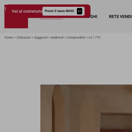
Vai al contenuto
Premi il tasto INVIO
COLLEZIONI
CATALOGHI
RETE VEND
Giessegi.it
Home
Collezioni
Soggiorni
Ambienti
Componibile
LV | 715