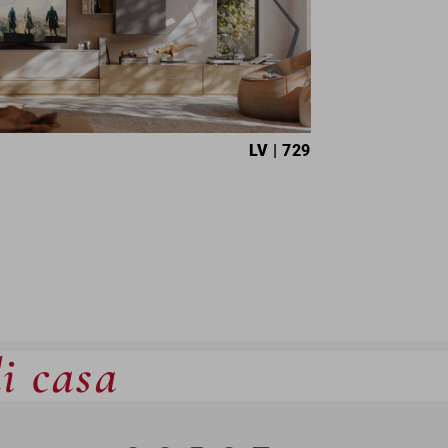
LV
| 729
di casa