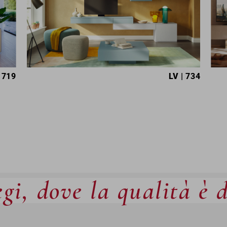
 719
LV
| 734
gi, dove la qualità è 